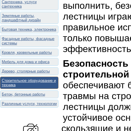
Сантехника, услуги
выполнить, без
сантехника
лестницы игра
Земляные работы,
ландшафтный дизайн
правильное ис
Бытовая техника, электроника
только повышае
Фасадные работы, фасадные
системы
эффективность
Кровля, кровельные работы
Безопасность
Мебель для дома и офиса
Дерево, столярные работы
строительной
Строительное оборудование и
обеспечивают 
техника
травмы на стр
Бетон, бетонные работы
Различные услуги, технологии
лестницы долж
устойчивое осн
скользящие и 