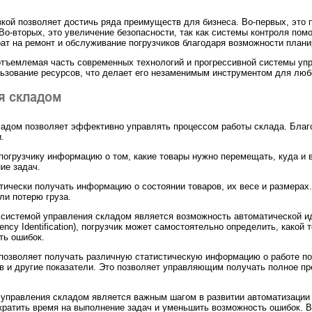
узкой позволяет достичь ряда преимуществ для бизнеса. Во-первых, эт
 Во-вторых, это увеличение безопасности, так как системы контроля по
рат на ремонт и обслуживание погрузчиков благодаря возможности плани
неотъемлемая часть современных технологий и прогрессивной системы уп
ьзование ресурсов, что делает его незаменимым инструментом для любог
я складом
адом позволяет эффективно управлять процессом работы склада. Благод
.
огрузчику информацию о том, какие товары нужно перемещать, куда и в
ие задач.
атически получать информацию о состоянии товаров, их весе и размерах
ли потерю груза.
 системой управления складом является возможность автоматической 
uency Identification), погрузчик может самостоятельно определить, како
ть ошибок.
позволяет получать различную статистическую информацию о работе по
 и другие показатели. Это позволяет управляющим получать полное пре
 управления складом является важным шагом в развитии автоматизации 
кратить время на выполнение задач и уменьшить возможность ошибок. В