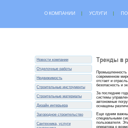
О КОМПАНИИ
|
УСЛУГИ
|
ПО
Тренды в р
Новости компании
Отделочные работы
Промышленность б
современном мире
Недвижимость
отстает и отрасл
безопасность и э
Строительные инструменты
За последние год
Строительные материалы
системы управлен
автономные погру
Дизайн интерьера
оснащены различн
Еще одним важным
Загородное строительство
специальными сис
пользователя. Эт
Сантехника, услуги
оператора о возм
сантехника