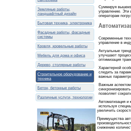
Суммируя вышеизл
Земляные работы,
управлению. Эти 
ландшафтный дизайн
операторам погру
Бытовая техника, электроника
Автоматизац
Фасадные работы, фасадные
системы
Современные техн
управление в инд
Кровля, кровельные работы
Актуальные тренд
улучшают процессы
Мебель для дома и офиса
оптимизация трае
Дерево, столярные работы
Характерной особ
следить за параме
Строительное оборудование и
важных параметр
техника
Важным аспектом 
Бетон, бетонные работы
синхронизировать 
позволяет сократ
Различные услуги, технологии
Автоматизация и 
используя специа
увеличить скорост
Преимущества авт
производительност
снижению количес