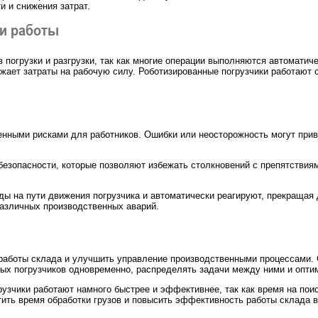
 и снижения затрат.
ти работы
 погрузки и разгрузки, так как многие операции выполняются автоматиче
ает затраты на рабочую силу. Роботизированные погрузчики работают с
енными рисками для работников. Ошибки или неосторожность могут прив
зопасности, которые позволяют избежать столкновений с препятствиями
ы на пути движения погрузчика и автоматически реагируют, прекращая
различных производственных аварий.
работы склада и улучшить управление производственными процессами.
ных погрузчиков одновременно, распределять задачи между ними и опти
узчики работают намного быстрее и эффективнее, так как время на пои
ить время обработки грузов и повысить эффективность работы склада в