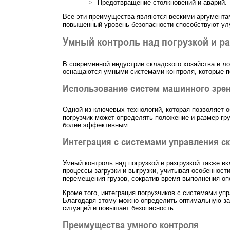
Предотвращение столкновений и аварий.
Все эти преимущества являются вескими аргументам
повышенный уровень безопасности способствуют улу
Умный контроль над погрузкой и ра
В современной индустрии складского хозяйства и ло
оснащаются умными системами контроля, которые поз
Использование систем машинного зре
Одной из ключевых технологий, которая позволяет о
погрузчик может определять положение и размер гру
более эффективным.
Интеграция с системами управления с
Умный контроль над погрузкой и разгрузкой также в
процессы загрузки и выгрузки, учитывая особенност
перемещения грузов, сократив время выполнения оп
Кроме того, интеграция погрузчиков с системами у
Благодаря этому можно определить оптимальную заг
ситуаций и повышает безопасность.
Преимущества умного контроля