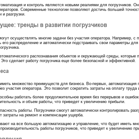
томатизация и контроль являются новыми реалиями для погрузчиков. О
ераторов. Современные технологии позволяют достичь большей точности
 и разгрузки.
дущее: тренды в развитии погрузчиков
огут осуществлять многие задачи без участия оператора. Например, с 
ь его распределение и автоматически подстраивать свои параметры для 
огрузчика.
автоматического распознавания объектов и окружающей среды, которые 
 Это сделает работу погрузчика еще более безопасной и эффективной.
неса
меть множество преимуществ для бизнеса. Во-первых, автоматизация по
ез участия оператора. Это позволит сократить затраты на оплату труда
особны работать более продолжительное время без перерывов и ошибок,
ительность и объем работы, что приведет к увеличению прибыли.
пасность работы. Погрузчики смогут автоматически контролировать разгр
т затраты на ремонт и компенсации ущерба.
зывают на все большую автоматизацию и управление, что будет иметь м
 производительность работы погрузчиков, что приведет к увеличению пр
авления