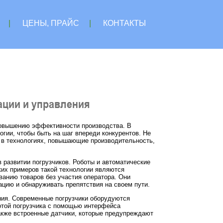
|
ЦЕНЫ, ПРАЙС
|
КОНТАКТЫ
ации и управления
повышению эффективности производства. В
огии, чтобы быть на шаг впереди конкурентов. Не
я в технологиях, повышающие производительность,
 развитии погрузчиков. Роботы и автоматические
ких примеров такой технологии являются
анию товаров без участия оператора. Они
цию и обнаруживать препятствия на своем пути.
ния. Современные погрузчики оборудуются
отой погрузчика с помощью интерфейса
акже встроенные датчики, которые предупреждают