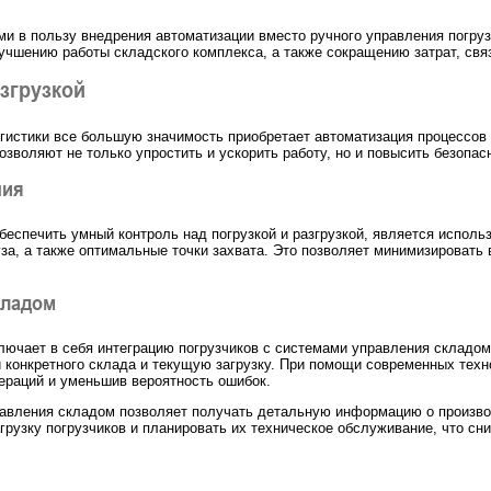
и в пользу внедрения автоматизации вместо ручного управления погру
чшению работы складского комплекса, а также сокращению затрат, свя
згрузкой
гистики все большую значимость приобретает автоматизация процессов 
воляют не только упростить и ускорить работу, но и повысить безопас
ния
беспечить умный контроль над погрузкой и разгрузкой, является испол
за, а также оптимальные точки захвата. Это позволяет минимизировать 
кладом
ключает в себя интеграцию погрузчиков с системами управления складом
и конкретного склада и текущую загрузку. При помощи современных тех
ераций и уменьшив вероятность ошибок.
правления складом позволяет получать детальную информацию о произво
рузку погрузчиков и планировать их техническое обслуживание, что сн