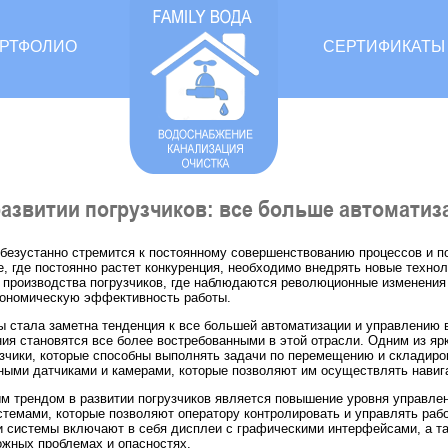
РТФОЛИО
СЕРТИФИКАТЫ
азвитии погрузчиков: все больше автоматиз
езустанно стремится к постоянному совершенствованию процессов и 
, где постоянно растет конкуренция, необходимо внедрять новые технол
ь производства погрузчиков, где наблюдаются революционные изменени
кономическую эффективность работы.
ы стала заметна тенденция к все большей автоматизации и управлению в
ия становятся все более востребованными в этой отрасли. Одним из яр
зчики, которые способны выполнять задачи по перемещению и складиров
ыми датчиками и камерами, которые позволяют им осуществлять навига
 трендом в развитии погрузчиков является повышение уровня управле
темами, которые позволяют оператору контролировать и управлять раб
и системы включают в себя дисплеи с графическими интерфейсами, а т
ожных проблемах и опасностях.