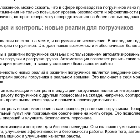
оженное, можно сказать, что в сфере производства погрузчиков явно п
изменения не только повышают уровень безопасности и эффективности 
зчиков, которые теперь могут сосредоточиться на более важных задачах
ия и контроль: новые реалии для погрузчиков
ологии не стоят на месте, и погрузчики не исключение. В последние г
устрии погрузчиков. Это дает новые возможности и обеспечивает более
ы в развитии погрузчиков связаны с использованием автоматизированны
 погрузки и разгрузки грузов. Автоматизация позволяет решить такие з
ктории движения, а также увеличение безопасности работы.
енностью новых реалий в развитии погрузчиков является внедрение сен
трами работы погрузчика в реальном времени. Это включает в себя мони
ов.
автоматизации и контроля в индустрии погрузчиков является интеграци
работу погрузчиков с другими процессами на складе, например, сортиро
ить время выполнения задач и повысить производительность.
контроль вносят изменения в сам процесс управления погрузчиком. Тепе
льный пульт или программное обеспечение на компьютере. Это позволяе
ь операций и улучшить безопасность персонала.
оматизации и контроля для бизнеса очевидны. Они включают уменьшени
и, улучшение эффективности и безопасности работы. Кроме того, автом
тва ошибок и улучшению качества работы.