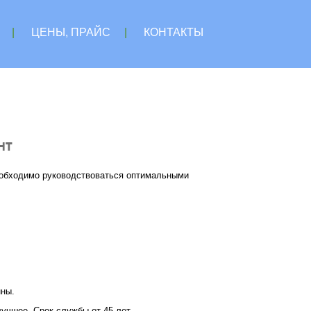
|
ЦЕНЫ, ПРАЙС
|
КОНТАКТЫ
нт
еобходимо руководствоваться оптимальными
нны.
лучшее. Срок службы от 45 лет.