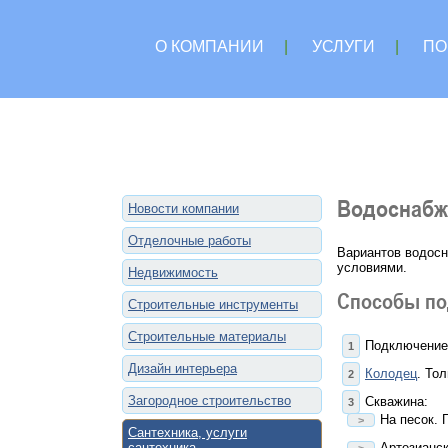
О КОМПАНИИ
|
УСЛУГИ
|
ПО
Водоснабж
Новости компании
Отделочные работы
Вариантов водосн
условиями.
Недвижимость
Способы по
Строительные инструменты
Строительные материалы
Подключение 
Дизайн интерьера
Колодец
. То
Загородное строительство
Скважина:
На песок. 
Сантехника, услуги
сантехника
Артезианск