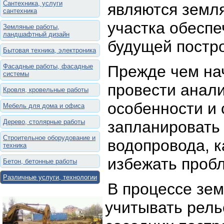
Сантехника, услуги
являются земл
сантехника
участка обеспе
Земляные работы,
ландшафтный дизайн
будущей постро
Бытовая техника, электроника
Фасадные работы, фасадные
Прежде чем на
системы
провести анали
Кровля, кровельные работы
особенности и 
Мебель для дома и офиса
Дерево, столярные работы
запланировать
Строительное оборудование и
водопровода, к
техника
избежать проб
Бетон, бетонные работы
Различные услуги, технологии
В процессе зе
учитывать рель