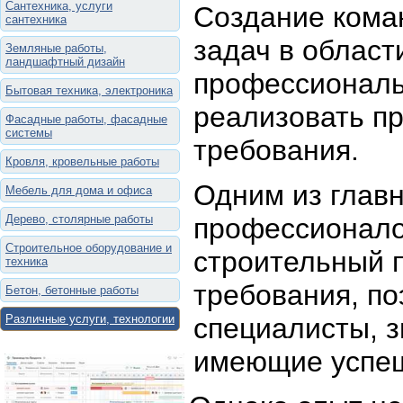
Сантехника, услуги
Создание кома
сантехника
задач в област
Земляные работы,
ландшафтный дизайн
профессиональ
Бытовая техника, электроника
реализовать пр
Фасадные работы, фасадные
системы
требования.
Кровля, кровельные работы
Одним из глав
Мебель для дома и офиса
Дерево, столярные работы
профессионало
Строительное оборудование и
строительный п
техника
требования, п
Бетон, бетонные работы
Различные услуги, технологии
специалисты, 
имеющие успеш