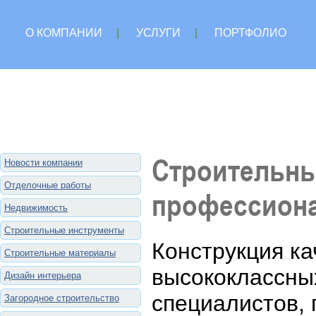
О КОМПАНИИ
|
УСЛУГИ
|
ПОРТФОЛИО
Строительны
Новости компании
Отделочные работы
профессион
Недвижимость
Строительные инструменты
Конструкция ка
Строительные материалы
высококлассны
Дизайн интерьера
специалистов, 
Загородное строительство