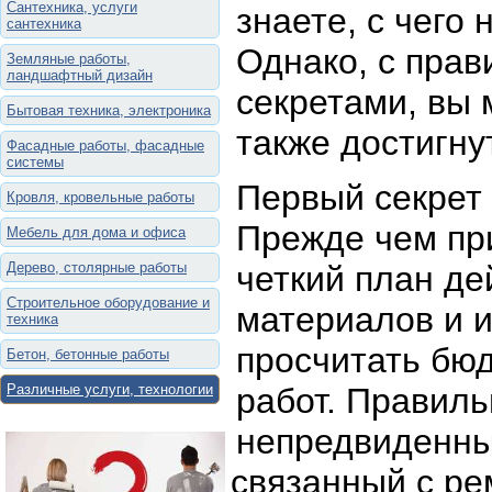
Сантехника, услуги
знаете, с чего 
сантехника
Однако, с пра
Земляные работы,
ландшафтный дизайн
секретами, вы 
Бытовая техника, электроника
также достигну
Фасадные работы, фасадные
системы
Первый секрет
Кровля, кровельные работы
Прежде чем при
Мебель для дома и офиса
Дерево, столярные работы
четкий план де
Строительное оборудование и
материалов и 
техника
просчитать бю
Бетон, бетонные работы
Различные услуги, технологии
работ. Правил
непредвиденны
связанный с ре