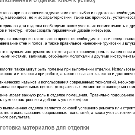
этапов при выполнении отделки является выбор и подготовка необходи
д материалов, но и их характеристики, такие как прочность, устойчиво
атериалов для отделки необходимо также учесть их совместимость с д
ов и текстур, чтобы создать гармоничный дизайн интерьера.
делки помещения также важно провести необходимые шаги перед началом
внивание стен и полов, а также правильное нанесение грунтовки и штук
оте с ручным инструментом также играет ключевую роль в выполнении 
чными кистями, валиками, отбойными молотками и другими инструментам
ологии также могут быть полезны при выполнении отделки. Использован
скорости и точности при работе, а также повышает качество и долговечн
ехнических навыков и использования современных технологий, необходим
ьзование правильных цветов, декоративных элементов и освещения помо
ение играет важную роль в отделке помещения. Правильно подобранное
ть нужное настроение и добавить уют и комфорт.
о выполненная отделка является основой успешного ремонта или строи
ство и использование современных технологий, а также учет эстетики 
ного результата.
готовка материалов для отделки