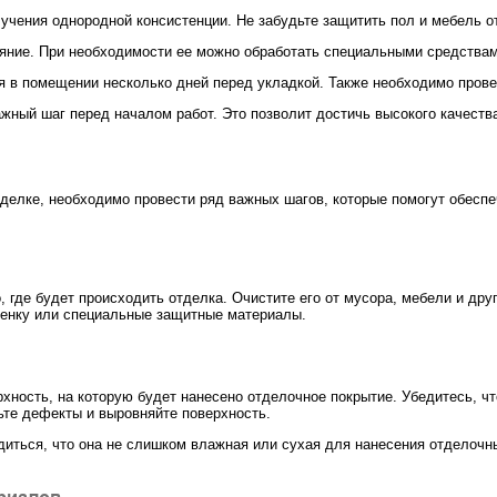
учения однородной консистенции. Не забудьте защитить пол и мебель от
тояние. При необходимости ее можно обработать специальными средствам
я в помещении несколько дней перед укладкой. Также необходимо прове
жный шаг перед началом работ. Это позволит достичь высокого качеств
тделке, необходимо провести ряд важных шагов, которые помогут обесп
 где будет происходить отделка. Очистите его от мусора, мебели и др
пленку или специальные защитные материалы.
ность, на которую будет нанесено отделочное покрытие. Убедитесь, чт
ьте дефекты и выровняйте поверхность.
едиться, что она не слишком влажная или сухая для нанесения отделочн
ериалов