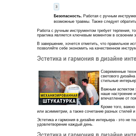
Безопасность.
Работая с ручным инструмен
возможные травмы. Также следует обратить
Работа с ручным инструментом требует терпения, то
практика является ключевым моментом в освоении э
В завершение, хочется отметить, что правильное ис
позволяйте себе экономить на качественном инструм
Эстетика и гармония в дизайне инт
Современные техно
светового дизайна
стильные интерье
Важным аспектом э
наше настроение и
впечатление от по
Кроме того, важно
или асимметрии, а также сочетание разных стилей и
Эстетика и гармония в дизайне интерьера - это не т
удовлетворение каждый день.
Эстетика и гармония в дизайне инт