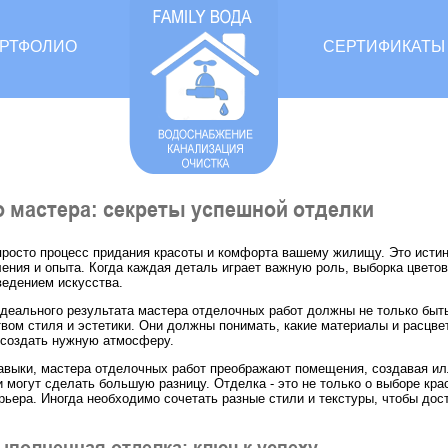
РТФОЛИО
СЕРТИФИКАТЫ
 мастера: секреты успешной отделки
 просто процесс придания красоты и комфорта вашему жилищу. Это истин
ения и опыта. Когда каждая деталь играет важную роль, выборка цвето
едением искусства.
деального результата мастера отделочных работ должны не только быт
вом стиля и эстетики. Они должны понимать, какие материалы и расцв
 создать нужную атмосферу.
авыки, мастера отделочных работ преображают помещения, создавая ил
могут сделать большую разницу. Отделка - это не только о выборе крас
рьера. Иногда необходимо сочетать разные стили и текстуры, чтобы до
полненная отделка: ключ к успеху