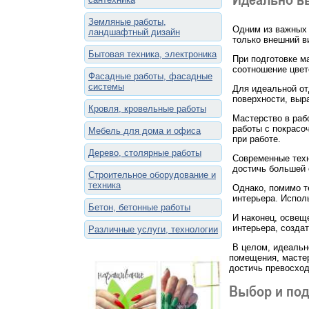
Земляные работы,
Одним из важных 
ландшафтный дизайн
только внешний ви
Бытовая техника, электроника
При подготовке м
соотношение цвет
Фасадные работы, фасадные
системы
Для идеальной от
поверхности, выра
Кровля, кровельные работы
Мастерство в раб
работы с покрасо
Мебель для дома и офиса
при работе.
Дерево, столярные работы
Современные техн
достичь большей 
Строительное оборудование и
техника
Однако, помимо т
интерьера. Испол
Бетон, бетонные работы
И наконец, освещ
интерьера, созда
Различные услуги, технологии
В целом, идеальн
помещения, мастер
достичь превосход
Выбор и под