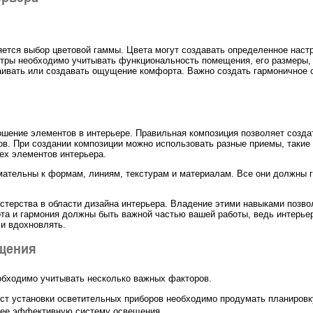
яется выбор цветовой гаммы. Цвета могут создавать определенное настр
итры необходимо учитывать функциональность помещения, его размеры,
аивать или создавать ощущение комфорта. Важно создать гармоничное с
ошение элементов в интерьере. Правильная композиция позволяет созда
в. При создании композиции можно использовать разные приемы, такие ка
ех элементов интерьера.
ательны к формам, линиям, текстурам и материалам. Все они должны г
терства в области дизайна интерьера. Владение этими навыками позвол
та и гармония должны быть важной частью вашей работы, ведь интерьер
 и вдохновлять.
щения
бходимо учитывать несколько важных факторов.
ст установки осветительных приборов необходимо продумать планиров
лее эффективную систему освещения.