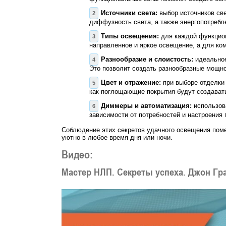
Источники света:
выбор источников све
диффузность света, а также энергопотребл
Типы освещения:
для каждой функцион
направленное и яркое освещение, а для ком
Разнообразие и слоистость:
идеальное
Это позволит создать разнообразные мощно
Цвет и отражение:
при выборе отделки 
как поглощающие покрытия будут создават
Диммеры и автоматизация:
использова
зависимости от потребностей и настроения 
Соблюдение этих секретов удачного освещения поме
уютно в любое время дня или ночи.
Видео:
Мастер НЛП. Секреты успеха. Джон Гра