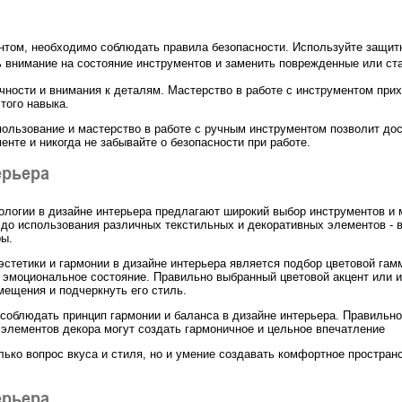
том, необходимо соблюдать правила безопасности. Используйте защитны
 внимание на состояние инструментов и заменить поврежденные или ст
чности и внимания к деталям. Мастерство в работе с инструментом при
того навыка.
пользование и мастерство в работе с ручным инструментом позволит дос
енте и никогда не забывайте о безопасности при работе.
ерьера
логии в дизайне интерьера предлагают широкий выбор инструментов и 
 до использования различных текстильных и декоративных элементов - 
ры.
стетики и гармонии в дизайне интерьера является подбор цветовой гамм
 эмоциональное состояние. Правильно выбранный цветовой акцент или и
мещения и подчеркнуть его стиль.
 соблюдать принцип гармонии и баланса в дизайне интерьера. Правиль
 элементов декора могут создать гармоничное и цельное впечатление
олько вопрос вкуса и стиля, но и умение создавать комфортное пространс
ерьера