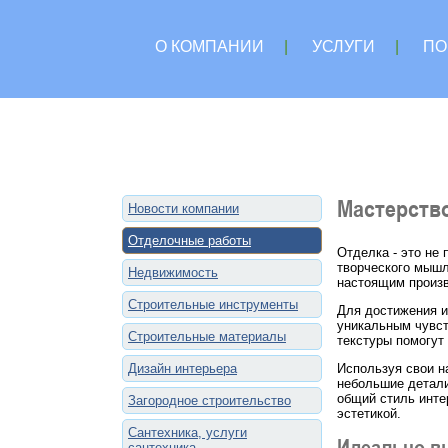
О КОМПАНИИ
|
УСЛУГИ
|
ПО
Мастерство
Новости компании
Отделочные работы
Отделка - это не
творческого мышл
Недвижимость
настоящим произв
Строительные инструменты
Для достижения и
уникальным чувст
Строительные материалы
текстуры помогут
Дизайн интерьера
Используя свои н
небольшие детали 
общий стиль инте
Загородное строительство
эстетикой.
Сантехника, услуги
Идеально вы
сантехника