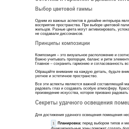
Выбор цветовой гаммы
Одним из важных аспектов в дизайне интерьера явл
восприятие пространства. При выборе цветовой пал
жильцов. Разные цвета могут активизировать, успок
не создавали диссонансов.
Принципы композиции
Композиция – это визуальное расположение и соотн
Важно учитывать пропорции, баланс и ритм элементо
Главное – сохранить гармонию и согласованность вс
Обращайте внимание на каждую деталь, будьте вним
уютное и эстетичное пространство.
Все эти аспекты являются важной составляющей мас
радовать глаз и создавать особую атмосферу. Красо
произведение искусства, которое призвано радовать
Секреты удачного освещения поме
Для достижения удачного освещения помещения нео
Планировка:
перед выбором типов и ме
функциональные зоны поможет создать бо