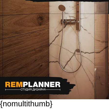
{nomultithumb}