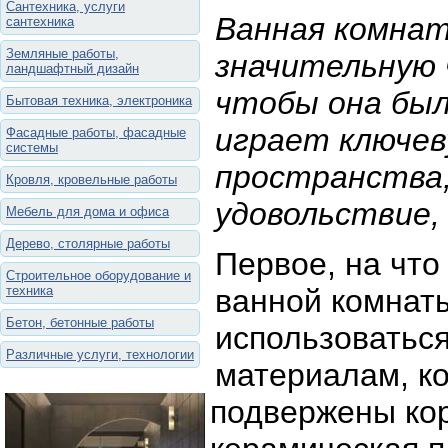
Сантехника, услуги
Ванная комнат
сантехника
Земляные работы,
значительную 
ландшафтный дизайн
чтобы она был
Бытовая техника, электроника
играет ключев
Фасадные работы, фасадные
системы
пространства,
Кровля, кровельные работы
удовольствие,
Мебель для дома и офиса
Дерево, столярные работы
Первое, на что
Строительное оборудование и
техника
ванной комнаты
Бетон, бетонные работы
использоваться
Различные услуги, технологии
материалам, ко
подвержены кор