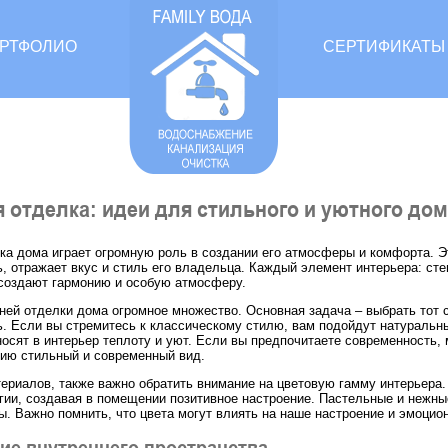
РТФОЛИО
СЕРТИФИКАТЫ
 отделка: идеи для стильного и уютного до
ка дома играет огромную роль в создании его атмосферы и комфорта. Э
, отражает вкус и стиль его владельца. Каждый элемент интерьера: сте
 создают гармонию и особую атмосферу.
ней отделки дома огромное множество. Основная задача – выбрать тот с
. Если вы стремитесь к классическому стилю, вам подойдут натуральн
вносят в интерьер теплоту и уют. Если вы предпочитаете современность,
ию стильный и современный вид.
ериалов, также важно обратить внимание на цветовую гамму интерьера.
гии, создавая в помещении позитивное настроение. Пастельные и нежны
. Важно помнить, что цвета могут влиять на наше настроение и эмоцион
ие внутреннего пространства