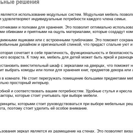
льные решения
 является использование модульных систем. Модульная мебель позволя
и удовлетворяют индивидуальные потребности каждого члена семьи.
котниками и полками для хранения. Это позволит оптимально использова
ими обивками и приятными на ощупь материалами, которые создадут ко
ыдвижными ящиками или с встроенными тумбочками. Это поможет сохран
необычным дизайном и оригинальной спинкой, что придаст спальне уют и
оторая сочетает в себе практичность, функциональность и безопасност
ого возраста. К тому же, мебель для детей может быть яркой и разноц
установить вместительный шкаф с зеркалами на дверцах, что поможет н
оит выбрать комоды или полки для хранения книг, предметов декора или
и в комнате. Не стоит перегружать помещение большими предметами ме
ально просторный интерьер.
обной и соответствовать вашим потребностям. Удобные стулья и кресла
акторы, которые стоит учитывать при выборе мебели.
принципы, которыми стоит руководствоваться при выборе мебельных реш
та, поэтому стоит уделить ей особое внимание.
зования зеркал является их размещение на стенах. Это позволяет визу