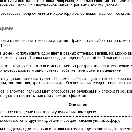
нежные и пастельные оттенки. Например, использование мятного или сир
акие как шторы или постельное белье, с романтическими узорами.
етствовать предпочтениям и характеру хозяев дома. Главное – создать 
 доме
ной и гармоничной атмосферы в доме. Правильный выбор цветов может 
ерьера.
 доме - использовать один цвет в разных оттенках. Например, можно вы
 и аксессуаров. Это позволит создать единообразный и сбалансированны
ета, стоит учесть, что они могут съесть пространство, поэтому лучше 
ля аксессуаров или одной стены, чтобы не перегружать помещение.
ь ощущение гармонии в доме. Но важно выбирать цвета, которые хорош
ая, контрастная, трехцветная и др. Каждая из них создает свое настро
в. Например, голубой цвет способствует релаксации и спокойствию, крас
ть цвета в соответствии с желаемым эффектом.
Описание
зуальное ощущение простора и увеличения помещения.
о сочетается с другими цветами и создает спокойную атмосферу.
ьно подходит для спальни или ванных комнат, где нужно создать расс