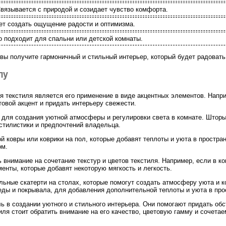
вязывается с природой и созидает чувство комфорта.
ет создать ощущение радости и оптимизма.
 подходит для спальни или детской комнаты.
вы получите гармоничный и стильный интерьер, который будет радовать 
лу
 текстиля является его применение в виде акцентных элементов. Напр
товой акцент и придать интерьеру свежести.
 для создания уютной атмосферы и регулировки света в комнате. Шторы
стилистики и предпочтений владельца.
й ковры или коврики на пол, которые добавят теплоты и уюта в простран
ом.
ь внимание на сочетание текстур и цветов текстиля. Например, если в к
енты, которые добавят некоторую мягкость и легкость.
тильные скатерти на столах, которые помогут создать атмосферу уюта и
еды и покрывала, для добавления дополнительной теплоты и уюта в про
ь в создании уютного и стильного интерьера. Они помогают придать обс
иля стоит обратить внимание на его качество, цветовую гамму и сочета