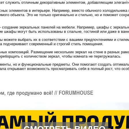
жет служить отличным декоративным элементом, добавляющим элегантн
сных элементов в интерьере. Например, вместо обычного холодильника
мого объекта. Это не только оригинально и стильно, но и поможет сох
- создание зеркальных панелей на мебели. Например, шкафы с зеркал
ие шкафы могут быть использованы в спальне, гостиной или даже в ванн
ы можете выбрать их в соответствии с вашими предпочтениями и стилем
ла подчеркивают современный и строгий стиль помещения.
ьных композиций. Размещение нескольких зеркал на стене в разных рам
переборщить с количеством зеркал, чтобы комната не перегружалась.
ементы, но и функциональные предметы. Они помогают создать оптимал
ркала открывают возможность просматривать себя в полный рост, что ос
ом, где продумано всё! // FORUMHOUSE