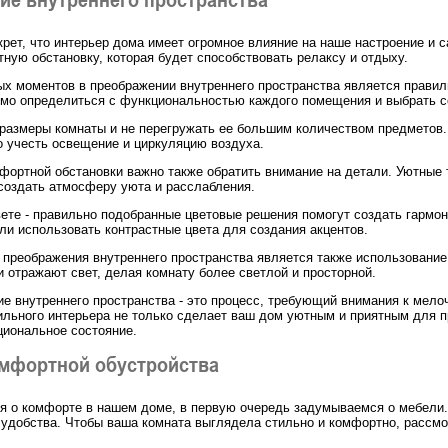
екрет, что интерьер дома имеет огромное влияние на наше настроение и 
ную обстановку, которая будет способствовать релаксу и отдыху.
х моментов в преображении внутреннего пространства является правил
имо определиться с функциональностью каждого помещения и выбрать 
размеры комнаты и не перегружать ее большим количеством предметов
о учесть освещение и циркуляцию воздуха.
фортной обстановки важно также обратить внимание на детали. Уютные 
создать атмосферу уюта и расслабления.
вете - правильно подобранные цветовые решения помогут создать гармо
ли использовать контрастные цвета для создания акцентов.
преображения внутреннего пространства является также использование 
и отражают свет, делая комнату более светлой и просторной.
ие внутреннего пространства - это процесс, требующий внимания к мело
ильного интерьера не только сделает ваш дом уютным и приятным для п
циональное состояние.
омфортной обустройства
я о комфорте в нашем доме, в первую очередь задумываемся о мебели.
 удобства. Чтобы ваша комната выглядела стильно и комфортно, рассм