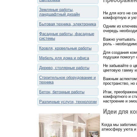
Земляные работы,
Ни для кого не с
ландшафтный дизайн
комфортную и уют
Бытовая техника, электроника
Одним из ключевы
очередь необход
Фасадные работы, фасадные
системы
Важно учитывать 
роль - необходим
Кровля, кровельные работы
Для создания ком
подушки помогут 
Мебель для дома и офиса
Не забывайте о ц
Дерево, столярные работы
цветовую гамму и
Строительное оборудование и
Важным аспектом 
техника
пространство, но 
Бетон, бетонные работы
Итак, преображен
комфортного и ст
настроение и эмо
Различные услуги, технологии
Идеи для к
Когда мы заботимс
атмосферу уюта и