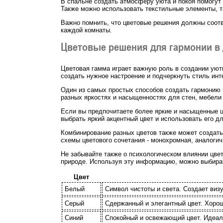
В спальне создать атмосферу уюта и покоя помогут 
Также можно использовать текстильные элементы, т
Важно помнить, что цветовые решения должны соотв
каждой комнаты.
Цветовые решения для гармонии в
Цветовая гамма играет важную роль в создании уют
создать нужное настроение и подчеркнуть стиль инт
Один из самых простых способов создать гармонию в
разных яркостях и насыщенностях для стен, мебели
Если вы предпочитаете более яркие и насыщенные цв
выбрать яркий акцентный цвет и использовать его д
Комбинирование разных цветов также может создат
схемы цветового сочетания - монохромная, аналогичн
Не забывайте также о психологическом влиянии цвето
природе. Используя эту информацию, можно выбира
Цвет
Белый
Символ чистоты и света. Создает ви
Серый
Сдержанный и элегантный цвет. Хорош
Синий
Спокойный и освежающий цвет. Идеал