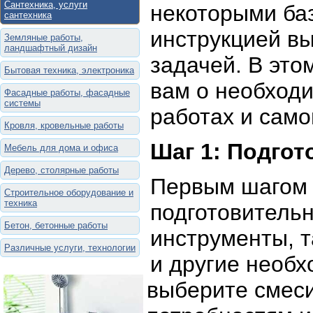
Сантехника, услуги
некоторыми ба
сантехника
инструкцией вы
Земляные работы,
ландшафтный дизайн
задачей. В это
Бытовая техника, электроника
вам о необход
Фасадные работы, фасадные
системы
работах и само
Кровля, кровельные работы
Шаг 1: Подгот
Мебель для дома и офиса
Дерево, столярные работы
Первым шагом 
Строительное оборудование и
техника
подготовитель
Бетон, бетонные работы
инструменты, т
Различные услуги, технологии
и другие необ
выберите смес