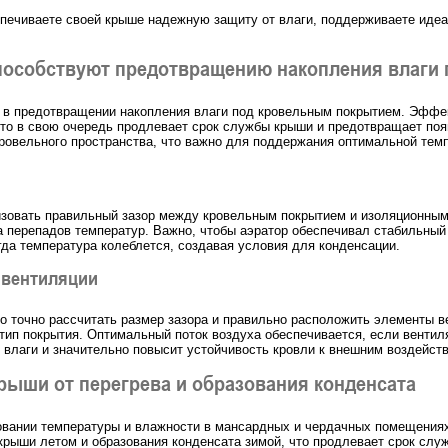
спечиваете своей крыше надежную защиту от влаги, поддерживаете иде
пособствуют предотвращению накопления влаги 
 в предотвращении накопления влаги под кровельным покрытием. Эффек
что в свою очередь продлевает срок службы крыши и предотвращает появ
кровельного пространства, что важно для поддержания оптимальной тем
низовать правильный зазор между кровельным покрытием и изоляционным
а перепадов температур. Важно, чтобы аэратор обеспечивал стабильный 
гда температура колеблется, создавая условия для конденсации.
 вентиляции
точно рассчитать размер зазора и правильно расположить элементы ве
 тип покрытия. Оптимальный поток воздуха обеспечивается, если вент
 влаги и значительно повысит устойчивость кровли к внешним воздейст
крыши от перегрева и образования конденсата
овании температуры и влажности в мансардных и чердачных помещениях
крыши летом и образования конденсата зимой, что продлевает срок слу