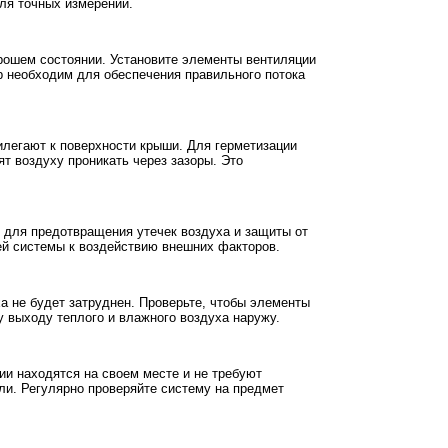
для точных измерений.
орошем состоянии. Установите элементы вентиляции
р необходим для обеспечения правильного потока
илегают к поверхности крыши. Для герметизации
т воздуху проникать через зазоры. Это
о для предотвращения утечек воздуха и защиты от
ей системы к воздействию внешних факторов.
а не будет затруднен. Проверьте, чтобы элементы
 выходу теплого и влажного воздуха наружу.
ии находятся на своем месте и не требуют
ли. Регулярно проверяйте систему на предмет