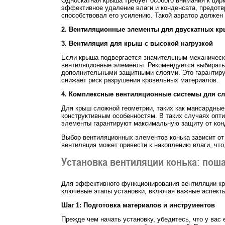
Односкатная крыша требует особого внимания к цир
эффективное удаление влаги и конденсата, предотвр
способствовал его усилению. Такой аэратор должен 
2. Вентиляционные элементы для двускатных к
3. Вентиляция для крыш с высокой нагрузкой
Если крыша подвергается значительным механически
вентиляционные элементы. Рекомендуется выбирать 
дополнительными защитными слоями. Это гарантируе
снижает риск разрушения кровельных материалов.
4. Комплексные вентиляционные системы для 
Для крыш сложной геометрии, таких как мансардные
конструктивным особенностям. В таких случаях опт
элементы гарантируют максимальную защиту от кон
Выбор вентиляционных элементов конька зависит от 
вентиляция может привести к накоплению влаги, чт
Установка вентиляции конька: пош
Для эффективного функционирования вентиляции кр
ключевые этапы установки, включая важные аспекты
Шаг 1: Подготовка материалов и инструментов
Прежде чем начать установку, убедитесь, что у ва