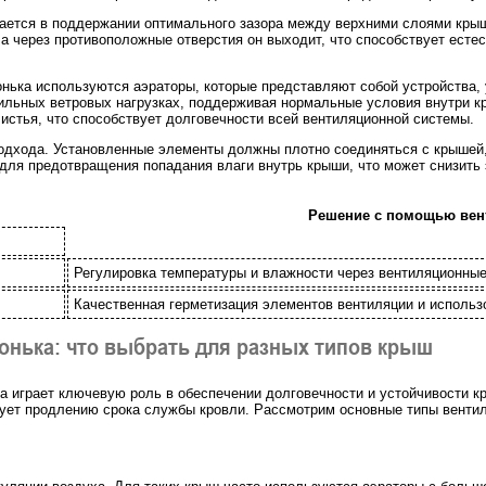
чается в поддержании оптимального зазора между верхними слоями кры
, а через противоположные отверстия он выходит, что способствует ест
нька используются аэраторы, которые представляют собой устройства,
ильных ветровых нагрузках, поддерживая нормальные условия внутри к
 листья, что способствует долговечности всей вентиляционной системы.
подхода. Установленные элементы должны плотно соединяться с крышей,
 для предотвращения попадания влаги внутрь крыши, что может снизить
Решение с помощью вен
Регулировка температуры и влажности через вентиляционные
Качественная герметизация элементов вентиляции и использ
онька: что выбрать для разных типов крыш
а играет ключевую роль в обеспечении долговечности и устойчивости 
ствует продлению срока службы кровли. Рассмотрим основные типы вент