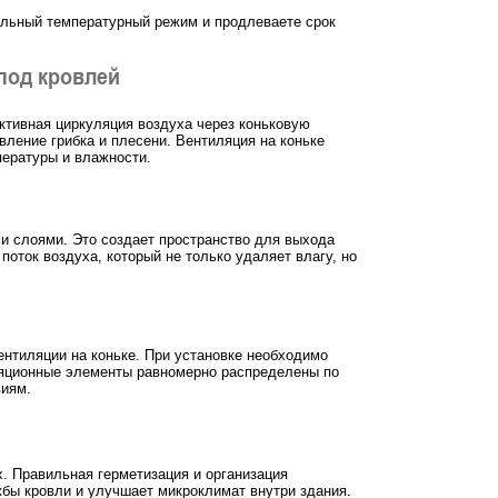
альный температурный режим и продлеваете срок
под кровлей
тивная циркуляция воздуха через коньковую
ление грибка и плесени. Вентиляция на коньке
пературы и влажности.
и слоями. Это создает пространство для выхода
поток воздуха, который не только удаляет влагу, но
нтиляции на коньке. При установке необходимо
иляционные элементы равномерно распределены по
виям.
. Правильная герметизация и организация
жбы кровли и улучшает микроклимат внутри здания.