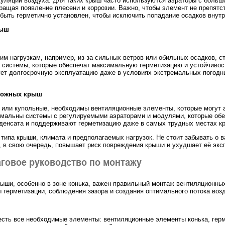
куляции воздуха. Для таких крыш часто используются аэраторы с боль
ащая появление плесени и коррозии. Важно, чтобы элемент не препятст
быть герметично установлен, чтобы исключить попадание осадков внутр
рыш
м нагрузкам, например, из-за сильных ветров или обильных осадков, с
системы, которые обеспечат максимальную герметизацию и устойчивост
т долгосрочную эксплуатацию даже в условиях экстремальных погодных
сложных крыш
 или купольные, необходимы вентиляционные элементы, которые могут 
имальны системы с регулируемыми аэраторами и модулями, которые обе
денсата и поддерживают герметизацию даже в самых трудных местах к
типа крыши, климата и предполагаемых нагрузок. Не стоит забывать о 
о, в свою очередь, повышает риск повреждения крыши и ухудшает её экс
аговое руководство по монтажу
ыши, особенно в зоне конька, важен правильный монтаж вентиляционны
 герметизации, соблюдения зазора и создания оптимального потока воз
с есть все необходимые элементы: вентиляционные элементы конька, гер