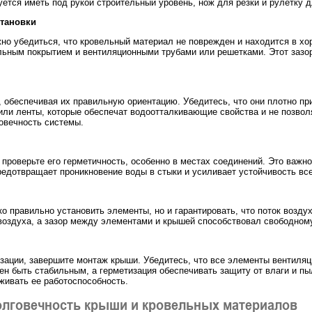
ется иметь под рукой строительный уровень, нож для резки и рулетку 
становки
жно убедиться, что кровельный материал не поврежден и находится в х
льным покрытием и вентиляционными трубами или решетками. Этот зазо
 обеспечивая их правильную ориентацию. Убедитесь, что они плотно пр
ли ленты, которые обеспечат водоотталкивающие свойства и не позволя
говечность системы.
проверьте его герметичность, особенно в местах соединений. Это важн
редотвращает проникновение воды в стыки и усиливает устойчивость вс
 правильно установить элементы, но и гарантировать, что поток воздух
воздуха, а зазор между элементами и крышей способствовал свободному
зации, завершите монтаж крыши. Убедитесь, что все элементы вентиляц
ен быть стабильным, а герметизация обеспечивать защиту от влаги и пы
живать ее работоспособность.
долговечность крыши и кровельных материалов