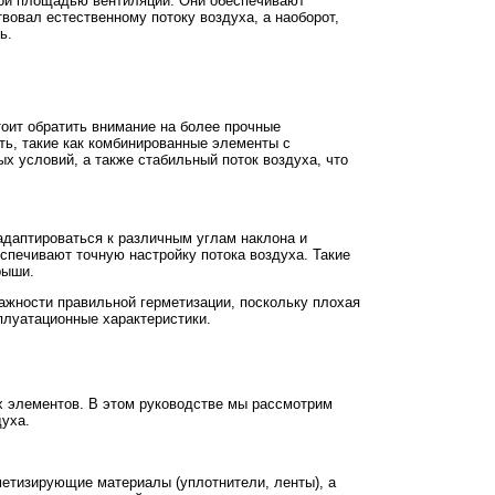
шой площадью вентиляции. Они обеспечивают
вовал естественному потоку воздуха, а наоборот,
ь.
тоит обратить внимание на более прочные
ь, такие как комбинированные элементы с
 условий, а также стабильный поток воздуха, что
адаптироваться к различным углам наклона и
спечивают точную настройку потока воздуха. Такие
рыши.
важности правильной герметизации, поскольку плохая
плуатационные характеристики.
х элементов. В этом руководстве мы рассмотрим
духа.
метизирующие материалы (уплотнители, ленты), а