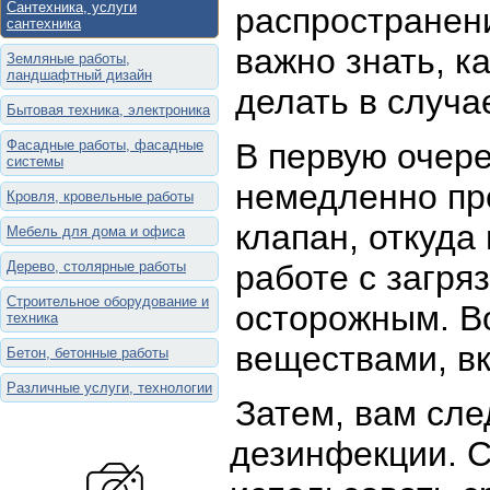
Сантехника, услуги
распространен
сантехника
важно знать, к
Земляные работы,
ландшафтный дизайн
делать в случа
Бытовая техника, электроника
Фасадные работы, фасадные
В первую очере
системы
немедленно пре
Кровля, кровельные работы
клапан, откуда 
Мебель для дома и офиса
Дерево, столярные работы
работе с загря
Строительное оборудование и
осторожным. В
техника
веществами, вк
Бетон, бетонные работы
Различные услуги, технологии
Затем, вам сле
дезинфекции. 