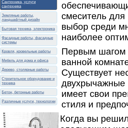
Сантехника, услуги
обеспечивающи
сантехника
смеситель для 
Земляные работы,
ландшафтный дизайн
выбор среди мн
Бытовая техника, электроника
наиболее опти
Фасадные работы, фасадные
системы
Первым шагом 
Кровля, кровельные работы
ванной комнате
Мебель для дома и офиса
Дерево, столярные работы
Существует не
Строительное оборудование и
двухрычажные 
техника
имеет свои пр
Бетон, бетонные работы
Различные услуги, технологии
стиля и предпо
Когда вы решил