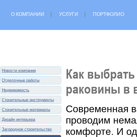
О КОМПАНИИ
|
УСЛУГИ
|
ПОРТФОЛИО
Как выбрать
Новости компании
Отделочные работы
раковины в 
Недвижимость
Строительные инструменты
Современная ва
Строительные материалы
проводим немал
Дизайн интерьера
комфорте. И о
Загородное строительство