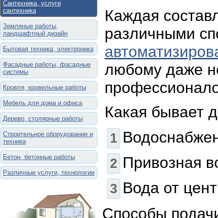
Сантехника, услуги
сантехника
Каждая состав
Земляные работы,
различными сп
ландшафтный дизайн
автоматизиров
Бытовая техника, электроника
Фасадные работы, фасадные
любому даже не
системы
профессионало
Кровля, кровельные работы
Мебель для дома и офиса
Какая бывает д
Дерево, столярные работы
Водоснабжен
Строительное оборудование и
техника
Бетон, бетонные работы
Привозная в
Различные услуги, технологии
Вода от цен
Способы подач