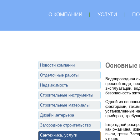
О КОМПАНИИ
|
УСЛУГИ
|
ПО
Основные 
Новости компании
Отделочные работы
Водопроводная си
пресной воде, не
Недвижимость
эксплуатации, во
безопасность жит
Строительные инструменты
Одной из основны
Строительные материалы
факторами, таким
установленные на
Дизайн интерьера
приборов, требую
Еще одной распро
Загородное строительство
как ржавчина, изв
пыли, грязи. Зас
Сантехника, услуги
утечек.
сантехника