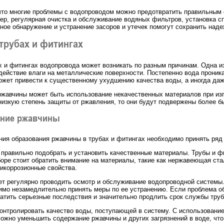
что многие проблемы с водопроводом можно предотвратить правильны
ер, регулярная очистка и обслуживание водяных фильтров, установка с
ное обнаружение и устранение засоров и утечек помогут сохранить над
трубах и фитингах
х и фитингах водопровода может возникать по разным причинам. Одна и
действие влаги на металлические поверхности. Постепенно вода проник
ожет привести к существенному ухудшению качества воды, а иногда да
ржавчины может быть использование некачественных материалов при изг
изкую степень защиты от ржавления, то они будут подвержены более б
ние ржавчины
ия образования ржавчины в трубах и фитингах необходимо принять ряд
 правильно подобрать и установить качественные материалы. Трубы и 
боре стоит обратить внимание на материалы, такие как нержавеющая ста
икоррозионные свойства.
ет регулярно проводить осмотр и обслуживание водопроводной системы
мо незамедлительно принять меры по ее устранению. Если проблема о
атить серьезные последствия и значительно продлить срок службы труб
контролировать качество воды, поступающей в систему. С использован
ожно уменьшить содержание ржавчины и других загрязнений в воде, чт