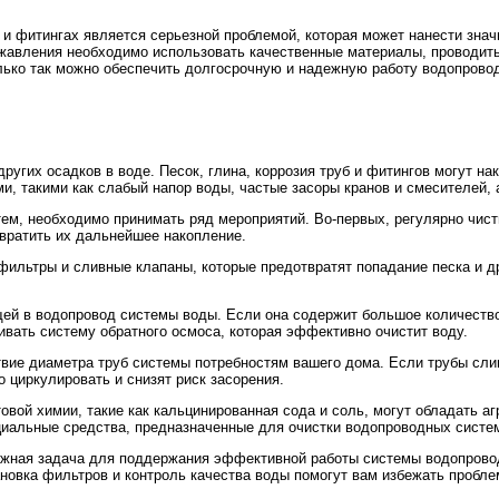
 и фитингах является серьезной проблемой, которая может нанести зна
жавления необходимо использовать качественные материалы, проводить
лько так можно обеспечить долгосрочную и надежную работу водопровод
ругих осадков в воде. Песок, глина, коррозия труб и фитингов могут н
и, такими как слабый напор воды, частые засоры кранов и смесителей, 
ем, необходимо принимать ряд мероприятий. Во-первых, регулярно чист
вратить их дальнейшее накопление.
ильтры и сливные клапаны, которые предотвратят попадание песка и др
ей в водопровод системы воды. Если она содержит большое количество
ивать систему обратного осмоса, которая эффективно очистит воду.
твие диаметра труб системы потребностям вашего дома. Если трубы сли
 циркулировать и снизят риск засорения.
овой химии, такие как кальцинированная сода и соль, могут обладать а
циальные средства, предназначенные для очистки водопроводных систе
ажная задача для поддержания эффективной работы системы водопрово
ановка фильтров и контроль качества воды помогут вам избежать пробле