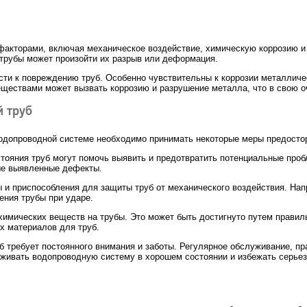
факторами, включая механическое воздействие, химическую коррозию и
трубы может произойти их разрыв или деформация.
сти к повреждению труб. Особенно чувствительны к коррозии металличес
ествами может вызвать коррозию и разрушение металла, что в свою оч
й труб
водопроводной системе необходимо принимать некоторые меры предосто
стояния труб могут помочь выявить и предотвратить потенциальные про
бые выявленные дефекты.
 и приспособления для защиты труб от механического воздействия. Нап
ения трубы при ударе.
химических веществ на трубы. Это может быть достигнуто путем правил
х материалов для труб.
б требует постоянного внимания и заботы. Регулярное обслуживание, п
живать водопроводную систему в хорошем состоянии и избежать серьез