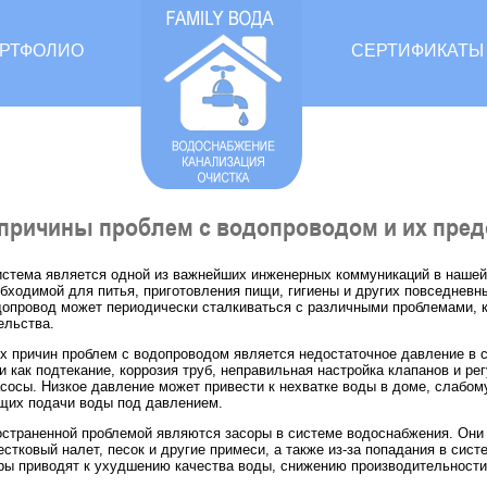
РТФОЛИО
СЕРТИФИКАТЫ
причины проблем с водопроводом и их пре
стема является одной из важнейших инженерных коммуникаций в нашей 
обходимой для питья, приготовления пищи, гигиены и других повседневн
допровод может периодически сталкиваться с различными проблемами, 
ельства.
х причин проблем с водопроводом является недостаточное давление в 
и как подтекание, коррозия труб, неправильная настройка клапанов и ре
сосы. Низкое давление может привести к нехватке воды в доме, слабом
щих подачи воды под давлением.
страненной проблемой являются засоры в системе водоснабжения. Они м
естковый налет, песок и другие примеси, а также из-за попадания в си
оры приводят к ухудшению качества воды, снижению производительност