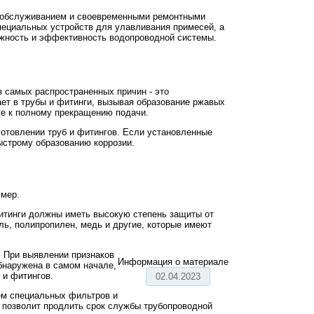
м обслуживанием и своевременными ремонтными
пециальных устройств для улавливания примесей, а
ежность и эффективность водопроводной системы.
з самых распространенных причин - это
ает в трубы и фитинги, вызывая образование ржавых
же к полному прекращению подачи.
отовлении труб и фитингов. Если установленные
ыстрому образованию коррозии.
 мер.
фитинги должны иметь высокую степень защиты от
ль, полипропилен, медь и другие, которые имеют
. При выявлении признаков
Информация о материале
бнаружена в самом начале,
 и фитингов.
02.04.2023
ием специальных фильтров и
о позволит продлить срок службы трубопроводной