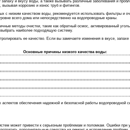
 запаху и вкусу воды, а также вызывать различные заболевания и пробл
 вызывая коррозию и износ труб и фитингов.
ых с низким качеством воды, рекомендуется использовать фильтры и о
уровне всего дома или непосредственно на водопроводные краны.
чные методы очистки, такие как обратный осмос, активированный уголь
о выбрать наиболее подходящую систему.
тролировать ее качество. Если вы замечаете изменения в вкусе, запахе
Основные причины низкого качества воды:
х аспектов обеспечения надежной и безопасной работы водопроводной с
стем может привести к серьезным проблемам и поломкам. Ошибки при у
 потратить дополнительные средства на ремонт и исправление проблем.