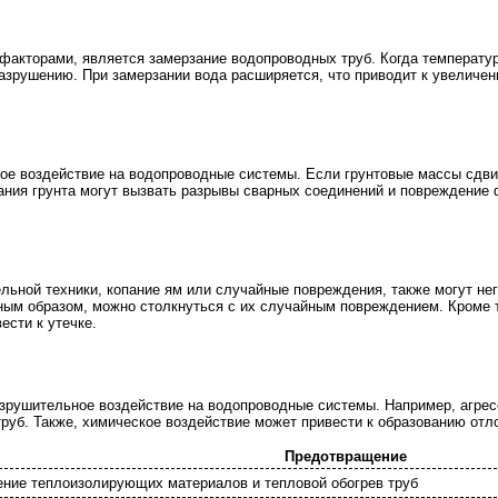
факторами, является замерзание водопроводных труб. Когда температу
разрушению. При замерзании вода расширяется, что приводит к увеличе
ное воздействие на водопроводные системы. Если грунтовые массы сдви
ния грунта могут вызвать разрывы сварных соединений и повреждение ф
ельной техники, копание ям или случайные повреждения, также могут не
ым образом, можно столкнуться с их случайным повреждением. Кроме т
ести к утечке.
зрушительное воздействие на водопроводные системы. Например, агрес
руб. Также, химическое воздействие может привести к образованию отл
Предотвращение
ение теплоизолирующих материалов и тепловой обогрев труб