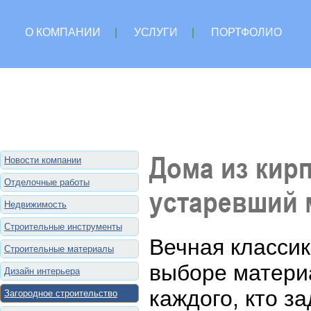
О КОМПАНИИ
|
УСЛУГИ
|
ПОРТФОЛИО
Дома из кирп
Новости компании
Отделочные работы
устаревший 
Недвижимость
Строительные инструменты
Вечная класси
Строительные материалы
выборе материа
Дизайн интерьера
каждого, кто з
Загородное строительство