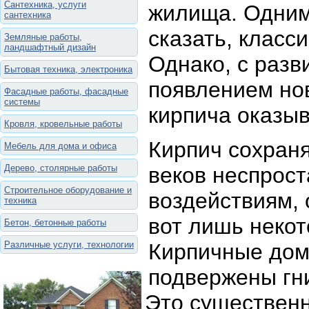
Сантехника, услуги
жилища. Одним
сантехника
сказать, класс
Земляные работы,
ландшафтный дизайн
Однако, с разв
Бытовая техника, электроника
появлением но
Фасадные работы, фасадные
системы
кирпича оказыв
Кровля, кровельные работы
Кирпич сохраня
Мебель для дома и офиса
Дерево, столярные работы
веков неспрост
Строительное оборудование и
воздействиям, 
техника
вот лишь некот
Бетон, бетонные работы
Различные услуги, технологии
Кирпичные дом
подвержены гн
Это существенн