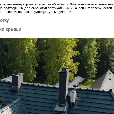
е играет важную роль в качестве обработки. Для равномерного нанесен
ыл подходящим для обработки вертикальных и наклонных поверхностей 
тально обработать труднодоступные участки.
отку
ки крыши