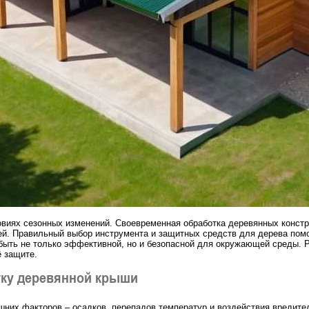
виях сезонных изменений. Своевременная обработка деревянных констру
лей. Правильный выбор инструмента и защитных средств для дерева пом
 быть не только эффективной, но и безопасной для окружающей среды. 
ё защите.
тку деревянной крыши
их факторов – осадков, перепадов температур и воздействия вредител