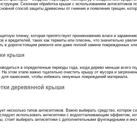
нструкции. Сезонная обработка крыши с использованием антисептиков п
сновной способ защиты древесины от гниения и появления трещин, кото
ащитную пленку, которая препятствует проникновению влаги и заражени
в и вредителей, таких как термиты или плесень, что значительно увел
ть в дорогостоящем ремонте или даже полной замене поврежденных эле
тки крыши
роводиться в определенные периоды года, когда дерево меньше всего 
. На этом этапе важно тщательно очистить крышу от мусора и загрязнен
е для нанесения, чтобы избежать ненужных повреждений материала.
отки деревянной крыши
т несколько типов антисептиков. Важно выбирать средство, которое с
 следует использовать антисептики с водоотталкивающим эффектом, ко
иты, стоит выбирать антисептики с дополнительными фунгицидными и ин