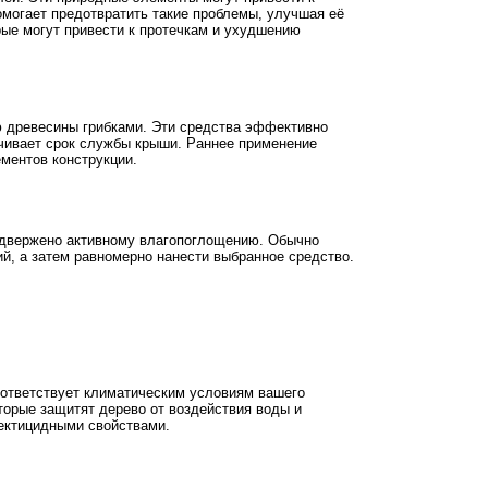
омогает предотвратить такие проблемы, улучшая её
рые могут привести к протечкам и ухудшению
ю древесины грибками. Эти средства эффективно
ичивает срок службы крыши. Раннее применение
ментов конструкции.
подвержено активному влагопоглощению. Обычно
ий, а затем равномерно нанести выбранное средство.
оответствует климатическим условиям вашего
торые защитят дерево от воздействия воды и
сектицидными свойствами.