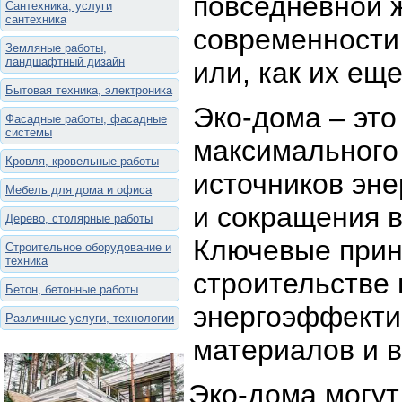
повседневной 
Сантехника, услуги
сантехника
современности 
Земляные работы,
ландшафтный дизайн
или, как их ещ
Бытовая техника, электроника
Эко-дома – это
Фасадные работы, фасадные
системы
максимального
Кровля, кровельные работы
источников эне
Мебель для дома и офиса
и сокращения 
Дерево, столярные работы
Ключевые прин
Строительное оборудование и
техника
строительстве
Бетон, бетонные работы
энергоэффекти
Различные услуги, технологии
материалов и 
Эко-дома могут