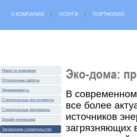
О КОМПАНИИ
|
УСЛУГИ
|
ПОРТФОЛИО
Эко-дома: п
Новости компании
Отделочные работы
Недвижимость
В современном
Строительные инструменты
все более акт
Строительные материалы
источников эн
Дизайн интерьера
загрязняющих 
Загородное строительство