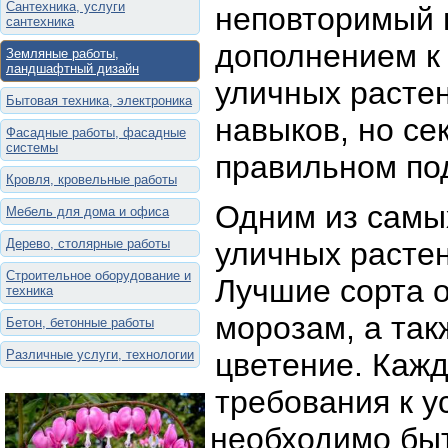
Сантехника, услуги
неповторимый 
сантехника
дополнением к
Земляные работы,
ландшафтный дизайн
уличных расте
Бытовая техника, электроника
навыков, но се
Фасадные работы, фасадные
системы
правильном по
Кровля, кровельные работы
Одним из самы
Мебель для дома и офиса
Дерево, столярные работы
уличных растен
Строительное оборудование и
Лучшие сорта о
техника
морозам, а так
Бетон, бетонные работы
Различные услуги, технологии
цветение. Кажд
требования к 
необходимо бы