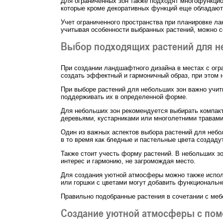
Для ограниченных зон также подходят многофункцио
которые кроме декоративных функций еще обладают 
Учет ограниченного пространства при планировке л
учитывая особенности выбранных растений, можно со
Выбор подходящих растений для н
При создании ландшафтного дизайна в местах с огр
создать эффектный и гармоничный образ, при этом 
При выборе растений для небольших зон важно учиты
поддерживать их в определенной форме.
Для небольших зон рекомендуется выбирать компактн
деревьями, кустарниками или многолетними травами
Один из важных аспектов выбора растений для небол
в то время как бледные и пастельные цвета создаду
Также стоит учесть форму растений. В небольших з
интерес и гармонию, не загромождая место.
Для создания уютной атмосферы можно также исполь
или горшки с цветами могут добавить функционально
Правильно подобранные растения в сочетании с меб
Создание уютной атмосферы с пом