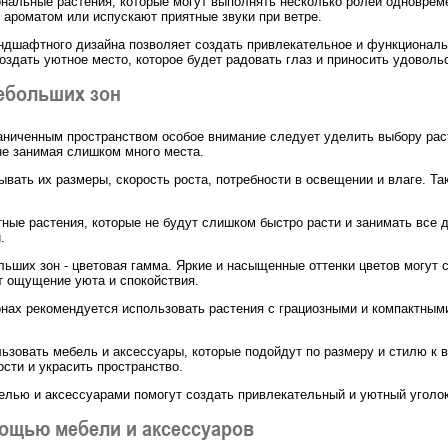
нальные растения, которые могут выполнять несколько ролей одноврем
ароматом или испускают приятные звуки при ветре.
андшафтного дизайна позволяет создать привлекательное и функциональ
здать уютное место, которое будет радовать глаз и приносить удоволь
ебольших зон
аниченным пространством особое внимание следует уделить выбору рас
не занимая слишком много места.
вать их размеры, скорость роста, потребности в освещении и влаге. Т
ые растения, которые не будут слишком быстро расти и занимать все д
.
ьших зон - цветовая гамма. Яркие и насыщенные оттенки цветов могут с
т ощущение уюта и спокойствия.
онах рекомендуется использовать растения с грациозными и компактным
зовать мебель и аксессуары, которые подойдут по размеру и стилю к 
сти и украсить пространство.
елью и аксессуарами помогут создать привлекательный и уютный уголок
ощью мебели и аксессуаров