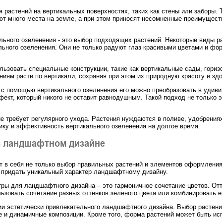
 растений на вертикальных поверхностях, таких как стены или заборы. 
ют много места на земле, а при этом приносят несомненные преимущес
льного озеленения - это выбор подходящих растений. Некоторые виды ра
ьного озеленения. Они не только радуют глаз красивыми цветами и фор
льзовать специальные конструкции, такие как вертикальные сады, гори
ниям расти по вертикали, сохраняя при этом их природную красоту и зд
 с помощью вертикального озеленения его можно преобразовать в удиви
ект, который никого не оставит равнодушным. Такой подход не только э
ие требует регулярного ухода. Растения нуждаются в поливе, удобрения
ику и эффективность вертикального озеленения на долгое время.
в ландшафтном дизайне
 в себя не только выбор правильных растений и элементов оформления,
 придать уникальный характер ландшафтному дизайну.
ры для ландшафтного дизайна – это гармоничное сочетание цветов. Отт
ьзовать сочетание разных оттенков зеленого цвета или комбинировать е
ии эстетически привлекательного ландшафтного дизайна. Выбор растен
 и динамичные композиции. Кроме того, форма растений может быть ис