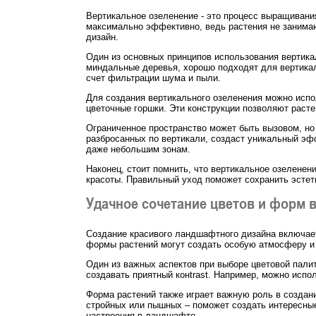
Вертикальное озеленение - это процесс выращивания
максимально эффективно, ведь растения не занима
дизайн.
Один из основных принципов использования вертика
миндальные деревья, хорошо подходят для вертикал
счет фильтрации шума и пыли.
Для создания вертикального озеленения можно испо
цветочные горшки. Эти конструкции позволяют расте
Ограниченное пространство может быть вызовом, но
разбросанных по вертикали, создаст уникальный эфф
даже небольшим зонам.
Наконец, стоит помнить, что вертикальное озеленен
красоты. Правильный уход поможет сохранить эстет
Удачное сочетание цветов и форм 
Создание красивого ландшафтного дизайна включает
формы растений могут создать особую атмосферу и
Один из важных аспектов при выборе цветовой палит
создавать приятный конtrаst. Например, можно испол
Форма растений также играет важную роль в создан
стройных или пышных – поможет создать интересные
настроения в ландшафте.