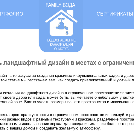
РТФОЛИО
СЕРТИФИКАТЫ
ть ландшафтный дизайн в местах с ограниче
йн - это искусство создания красивых и функциональных садов и дворов
этой статье мы расскажем вам, как создать привлекательный и уютный
 создания ландшафтного дизайна в ограниченном пространстве являетс
от своего двора или сада: может быть, вы мечтаете о небольшом участ
зеленой зоне. Важно учесть размеры вашего пространства и максималь
екта простора и уютности в ограниченном пространстве используйте р
ний разных видов с разными текстурами и красками, разделение прост
ментов или использование зеркал для создания иллюзии большего прос
ать с вашим домом и создавать желаемую атмосферу.