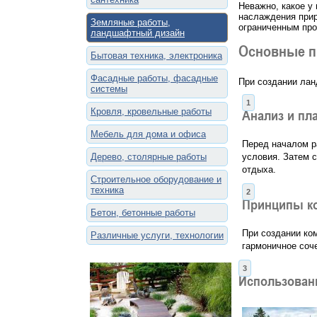
Неважно, какое у
наслаждения прир
Земляные работы,
ограниченным про
ландшафтный дизайн
Основные п
Бытовая техника, электроника
Фасадные работы, фасадные
При создании лан
системы
Кровля, кровельные работы
Анализ и пл
Мебель для дома и офиса
Перед началом р
Дерево, столярные работы
условия. Затем 
отдыха.
Строительное оборудование и
техника
Принципы к
Бетон, бетонные работы
При создании ко
Различные услуги, технологии
гармоничное соч
Использован