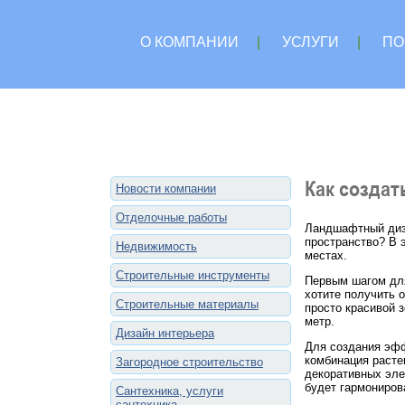
О КОМПАНИИ
|
УСЛУГИ
|
ПО
Как созда
Новости компании
Отделочные работы
Ландшафтный диза
пространство? В 
Недвижимость
местах.
Строительные инструменты
Первым шагом для
хотите получить 
Строительные материалы
просто красивой 
метр.
Дизайн интерьера
Для создания эфф
комбинация расте
Загородное строительство
декоративных эле
будет гармониров
Сантехника, услуги
сантехника