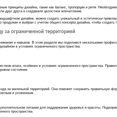
вные принципы дизайна, такие как баланс, пропорции и ритм. Необходим
ли друг друга и создавали целостное впечатление.
андшафтном дизайне, можно создать уникальный и эстетически привлек
 продуман и выбран с учетом общего конceptа дизайна, чтобы создать г
у за ограниченной территорией
 внимания и навыков. В этом разделе мы поделимся несколькими профес
изайном в условиях ограниченного пространства.
еством влаги, особенно в условиях ограниченного пространства. Прави
оровом состоянии.
ода за маленькой территорией. Она поможет сохранить правильную форм
ратным и ухоженным.
дополнительном питании для поддержания здоровья и красоты. Подкормк
енного пространства.