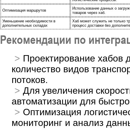
Использование данных о загруж
Оптимизация маршрутов
товаров через хаб.
Уменьшение необходимости в
Хаб может служить не только т
дополнительных складах
процесс доставки без дополнит
Рекомендации по интеграц
Проектирование хабов 
количество видов транспо
потоков.
Для увеличения скорост
автоматизации для быстрой
Оптимизация логистичес
мониторинг и анализ данн