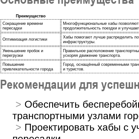
Преимущество
Сокращение времени
Многофункциональные хабы позволяют б
пересадки
продолжительность поездки и улучшает
Хабы помогают лучше распределить пото
Оптимизация логистики
инфраструктуры.
Уменьшение пробок и
Правильное расположение транспортных
перегрузки
ускоряя движение транспорта.
Повышение
Город, оснащённый современными тран
привлекательности города
и туристов.
Рекомендации для успешн
Обеспечить бесперебой
транспортными узлами гор
Проектировать хабы с у
пересадки.