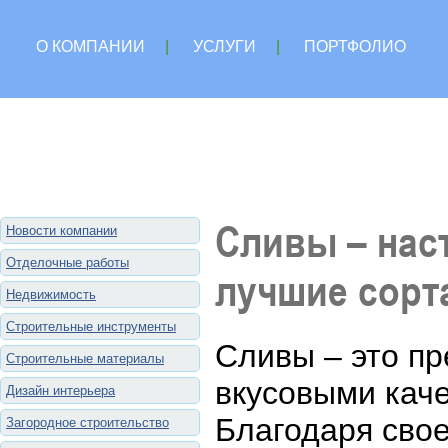
О КОМПАНИИ
|
УСЛУГИ
|
ПОРТФОЛИО
Сливы – нас
Новости компании
Отделочные работы
лучшие сорт
Недвижимость
Строительные инструменты
Сливы – это п
Строительные материалы
вкусовыми кач
Дизайн интерьера
Благодаря свое
Загородное строительство