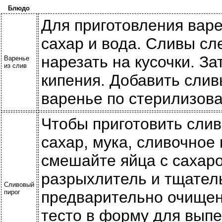
Блюдо
Для приготовления варе
сахар и вода. Сливы сл
нарезать на кусочки. З
Варенье
из слив
кипения. Добавить слив
варенье по стерилизов
Чтобы приготовить слив
сахар, мука, сливочное
смешайте яйца с сахаро
разрыхлитель и тщател
Сливовый
пирог
предварительно очищен
тесто в форму для вып