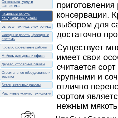
Сантехника, услуги
приготовления 
сантехника
консервации. 
Земляные работы,
ландшафтный дизайн
выбором для са
Бытовая техника, электроника
достаточно про
Фасадные работы, фасадные
системы
Существует мно
Кровля, кровельные работы
имеет свои ос
Мебель для дома и офиса
Дерево, столярные работы
считается сор
Строительное оборудование и
крупными и соч
техника
отлично перено
Бетон, бетонные работы
Различные услуги, технологии
сортом являетс
нежным мякоть