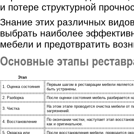
и потере структурной прочнос
Знание этих различных видо
выбрать наиболее эффектив
мебели и предотвратить воз
Основные этапы реставр
Этап
Первым шагом в реставрации мебели является 
1. Оценка состояния
быть устранены.
2. Разборка
После оценки состояния мебель разбирается н
На этом этапе проводится очистка мебели от 
3. Чистка
загрязнений.
По окончании чистки, наступает этап восстано
4. Восстановление
как и оригинальное.
5. Окраска или
После восстановления мебели, проводится окр