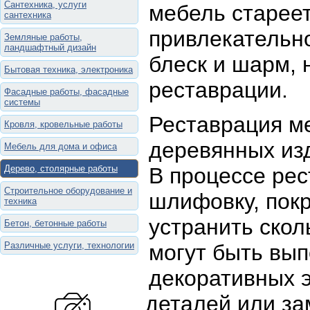
Сантехника, услуги
мебель старее
сантехника
привлекательн
Земляные работы,
ландшафтный дизайн
блеск и шарм, 
Бытовая техника, электроника
реставрации.
Фасадные работы, фасадные
системы
Реставрация ме
Кровля, кровельные работы
деревянных изд
Мебель для дома и офиса
Дерево, столярные работы
В процессе ре
Строительное оборудование и
шлифовку, покр
техника
устранить скол
Бетон, бетонные работы
Различные услуги, технологии
могут быть вы
декоративных 
деталей или за