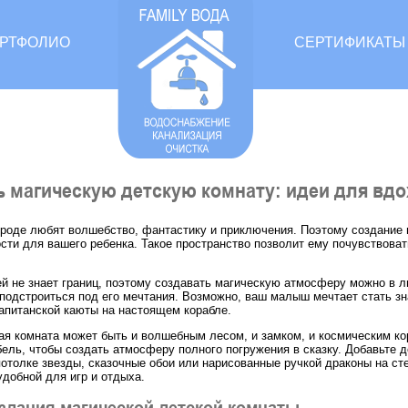
РТФОЛИО
СЕРТИФИКАТЫ
ь магическую детскую комнату: идеи для вд
ироде любят волшебство, фантастику и приключения. Поэтому создание
сти для вашего ребенка. Такое пространство позволит ему почувствовать
й не знает границ, поэтому создавать магическую атмосферу можно в л
 подстроиться под его мечтания. Возможно, ваш малыш мечтает стать зн
капитанской каюты на настоящем корабле.
ая комната может быть и волшебным лесом, и замком, и космическим ко
ель, чтобы создать атмосферу полного погружения в сказку. Добавьте 
отолке звезды, сказочные обои или нарисованные ручкой драконы на сте
удобной для игр и отдыха.
здания магической детской комнаты