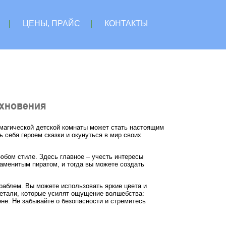
|
ЦЕНЫ, ПРАЙС
|
КОНТАКТЫ
охновения
 магической детской комнаты может стать настоящим
 себя героем сказки и окунуться в мир своих
юбом стиле. Здесь главное – учесть интересы
аменитым пиратом, и тогда вы можете создать
раблем. Вы можете использовать яркие цвета и
детали, которые усилят ощущение волшебства:
не. Не забывайте о безопасности и стремитесь