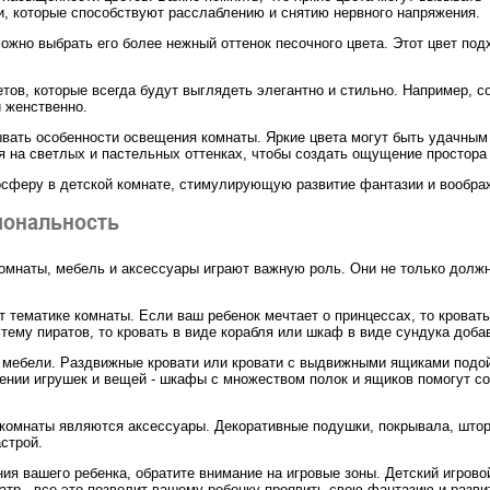
и, которые способствуют расслаблению и снятию нервного напряжения.
ожно выбрать его более нежный оттенок песочного цвета. Этот цвет по
тов, которые всегда будут выглядеть элегантно и стильно. Например, со
и женственно.
тывать особенности освещения комнаты. Яркие цвета могут быть удачн
 на светлых и пастельных оттенках, чтобы создать ощущение простора 
осферу в детской комнате, стимулирующую развитие фантазии и вообра
иональность
 комнаты, мебель и аксессуары играют важную роль. Они не только дол
т тематике комнаты. Если ваш ребенок мечтает о принцессах, то кроват
ему пиратов, то кровать в виде корабля или шкаф в виде сундука доба
 мебели. Раздвижные кровати или кровати с выдвижными ящиками подой
нении игрушек и вещей - шкафы с множеством полок и ящиков помогут с
омнаты являются аксессуары. Декоративные подушки, покрывала, шторы
строй.
ия вашего ребенка, обратите внимание на игровые зоны. Детский игрово
атр - все это позволит вашему ребенку проявить свою фантазию и разви