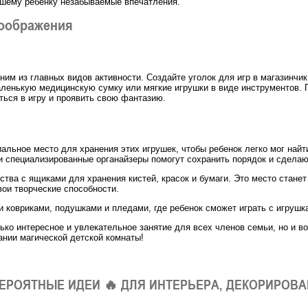
ашему ребенку незабываемые впечатления.
воображения
им из главных видов активности. Создайте уголок для игр в магазинчик
аленькую медицинскую сумку или мягкие игрушки в виде инструментов. 
ься в игру и проявить свою фантазию.
иальное место для хранения этих игрушек, чтобы ребенок легко мог най
 специализированные органайзеры помогут сохранить порядок и сделаю
тва с ящиками для хранения кистей, красок и бумаги. Это место станет
вои творческие способности.
и ковриками, подушками и пледами, где ребенок сможет играть с игрушк
олько интересное и увлекательное занятие для всех членов семьи, но и 
ании магической детской комнаты!
ВЕРОЯТНЫЕ ИДЕИ 🔥 ДЛЯ ИНТЕРЬЕРА, ДЕКОРИРОВАН