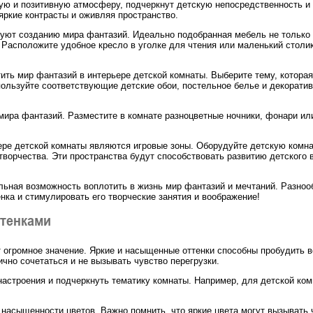
ую и позитивную атмосферу, подчеркнут детскую непосредственность и 
 яркие контрасты и оживляя пространство.
уют созданию мира фантазий. Идеально подобранная мебель не только 
Расположите удобное кресло в уголке для чтения или маленький столик
ить мир фантазий в интерьере детской комнаты. Выберите тему, которая
льзуйте соответствующие детские обои, постельное белье и декоратив
мира фантазий. Разместите в комнате разноцветные ночники, фонари и
ре детской комнаты являются игровые зоны. Оборудуйте детскую комна
творчества. Эти пространства будут способствовать развитию детского
льная возможность воплотить в жизнь мир фантазий и мечтаний. Разноо
енка и стимулировать его творческие занятия и воображение!
ттенками
 огромное значение. Яркие и насыщенные оттенки способны пробудить в
ично сочетаться и не вызывать чувство перегрузки.
астроения и подчеркнуть тематику комнаты. Например, для детской ком
и насыщенности цветов. Важно помнить, что яркие цвета могут вызывать