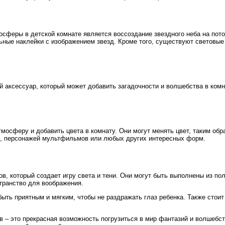
сферы в детской комнате является воссоздание звездного неба на пото
ные наклейки с изображением звезд. Кроме того, существуют световые 
ный аксессуар, который может добавить загадочности и волшебства в ком
мосферу и добавить цвета в комнату. Они могут менять цвет, таким об
х, персонажей мультфильмов или любых других интересных форм.
в, который создает игру света и тени. Они могут быть выполнены из п
транство для воображения.
быть приятным и мягким, чтобы не раздражать глаз ребенка. Также сто
– это прекрасная возможность погрузиться в мир фантазий и волшебст