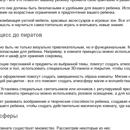
 что они должны быть безопасными и удобными для вашего ребенка. Исп
ние на возрастные ограничения и предпочтения вашего ребенка.
о комбинация уютной мебели, красивых аксессуаров и игровых зон. Все э
мысль и научиться самостоятельно играть и впитывать новые знания.
цесс до пиратов
но быть не только визуально привлекательным, но и функциональным. 
зопасными для ребенка. Например, в комнате принцессы можно использо
абля и шкаф для хранения сокровищ.
ющие персонажей и предметы из выбранной темы, помогут создать атмос
толок и пол, использовать специальные 3D-панели и покрытия, чтобы со
о оформления помогут создать завершенность образа комнаты. Мягкие и
й расцветки - все это поможет создать атмосферу магии и волшебства
Установка специальных светильников или ночников с регулируемой ярко
ля комнаты принцессы можно использовать розовое освещение, а для ко
т развивать воображение и творческие способности ребенка, создавая 
шего ребенка, чтобы создать действительно магическую комнату, где к
осферы
омнате существует множество. Рассмотрим некоторые из них: