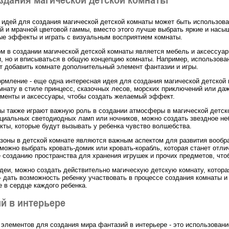
 идей для создания магической детской комнаты может быть использов
й и мрачной цветовой гаммы, вместо этого лучше выбрать яркие и насы
ые эффекты и играть с визуальным восприятием комнаты.
 в создании магической детской комнаты является мебель и аксессуар
 но и вписываться в общую концепцию комнаты. Например, использова
т добавить комнате дополнительный элемент фантазии и игры.
рмление - еще одна интересная идея для создания магической детской 
мнату в стиле принцесс, сказочных лесов, морских приключений или д
менты и аксессуары, чтобы создать желаемый эффект.
 также играют важную роль в создании атмосферы в магической детско
ециальных светодиодных ламп или ночников, можно создать звездное не
ты, которые будут вызывать у ребенка чувство волшебства.
 зоны в детской комнате являются важным аспектом для развития вообр
 можно выбрать кровать-домик или кровать-корабль, которая станет отл
 созданию пространства для хранения игрушек и прочих предметов, чтоб
идеи, можно создать действительно магическую детскую комнату, котора
 - дать возможность ребенку участвовать в процессе создания комнаты и
е в сердце каждого ребенка.
й в интерьере
элементов для создания мира фантазий в интерьере - это использование