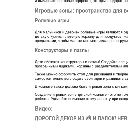
и выбирайте световые эффекты, которые подарят в
Игровые зоны: пространство для 
Ролевые игры
Для мальчиков и девочек ролевые игры являются одн
детскую кухню, плетеную корзину для продуктов, м
предметами, чтобы малыш мог максимально погрузит
Конструкторы и пазлы
Дети обожают конструкторы и пазлы! Создайте спец
прозрачными ящиками, корзины с разделителями или
Также можно оформить стол для рисования и творчес
самостоятельно воплощать свои идеи и развивать с
В комнате также должна быть игровая зона с мягким
Создание игровых зон в детской комнате - это не т
ребенка. Уделяйте внимание этому аспекту при созд
Видео:
ДОРОГОЙ ДЕКОР ИЗ 💩 И ПАЛОК! НЕ