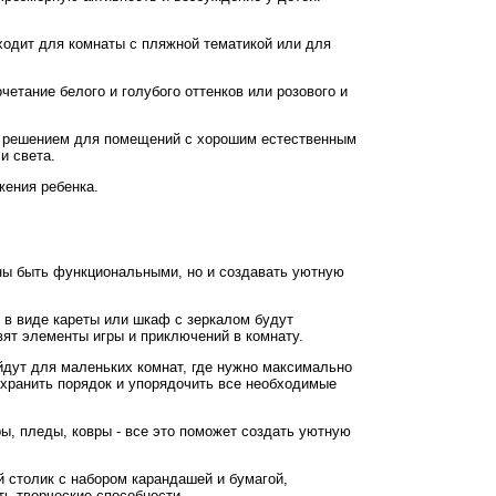
дходит для комнаты с пляжной тематикой или для
четание белого и голубого оттенков или розового и
ым решением для помещений с хорошим естественным
и света.
жения ребенка.
жны быть функциональными, но и создавать уютную
ь в виде кареты или шкаф с зеркалом будут
вят элементы игры и приключений в комнату.
дут для маленьких комнат, где нужно максимально
охранить порядок и упорядочить все необходимые
, пледы, ковры - все это поможет создать уютную
й столик с набором карандашей и бумагой,
ть творческие способности.