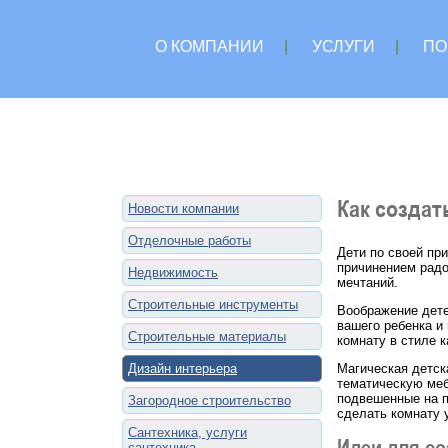
О КОМПАНИИ
|
УСЛУГИ
|
ПО
Как создат
Новости компании
Отделочные работы
Дети по своей пр
причинением радо
Недвижимость
мечтаний.
Строительные инструменты
Воображение дете
вашего ребенка и
Строительные материалы
комнату в стиле 
Дизайн интерьера
Магическая детск
тематическую меб
подвешенные на п
Загородное строительство
сделать комнату 
Сантехника, услуги
Идеи для со
сантехника