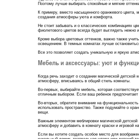
Поэтому лучше выбирать спокойные и мягкие оттенк
К примеру, вместо насыщенного оранжевого цвета, м
создания атмосферы уюта и комфорта.
Не стоит забывать и о классических комбинациях цве
фиолетового цветов всегда будет выглядеть нежно 
Кроме выбора цветовых оттенков, важно также учи
освещением. В темных комнатах лучше остановиться
Все это позволяет создать уникальную и яркую атм
Мебель и аксессуары: уют и функц
Когда речь заходит о создании магической детской
атмосферу, вписываясь в общий стиль комнаты.
Во-первых, выбирайте мебель, которая соответствуе
отличным выбором. Если ваш ребенок предпочитает т
Во-вторых, обратите внимание на функциональность
использовать пространство. Также подумайте о хра
вещи.
Важным элементом меблировки магической детской к
атмосферу и добавить в комнату краски и игровой на
Если вы хотите создать особое место для воображен
кукольный домик, театральная штора или детский те