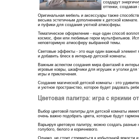
создадут энергичн
оттенки, создавая
Оригинальная мебель и аксессуары также способств
весьма эстетичным дополнением к детской комнате. 
и пуфики для создания уютной атмосферы.
Тематическое оформление - еще один способ воплот
космос, феи или любимые герои мультфильмов. Испо
неповторимую атмосферу выбранной темы.
Световые эффекты - это еще один важный элемент 
и добавить блеск в интерьер детской комнаты.
Важным аспектом создания мира фантазий в интерье
игровые ковры, шкафчики для игрушек и уголки для 
игры и приключения.
Создание магической детской комнаты - это удивите
и уютное пространство, которое будет радовать реб
Цветовая палитра: игра с яркими о
Выбор цветовой палитры для детской комнаты имеет
очень важно подобрать цвета, которые будут гармон
Варьируя цветовую палитру, можно создать разные н
голубого, белого и коричневого.
Однако, не стоит стремиться к избыточной яркости 