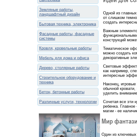
Земляные работы,
Одной из главных
ландшафтный дизайн
от слишком темно
создать интересн
Бытовая техника, электроника
Важным элементом
Фасадные работы, фасадные
функциональными,
системы
конструкций може
Кровля, кровельные работы
Тематическое офо
можно создать ко
декоративные эле
Мебель для дома и офиса
Световые эффекты
Дерево, столярные работы
как например, сп
интересные эффек
Строительное оборудование и
техника
Наконец, игровые
обычной кровати,
Бетон, бетонные работы
уделить внимание
Различные услуги, технологии
Сочетая все эти 
ребенка. Главное
магии - ее наличи
Мир фантази
Один из ключевых 