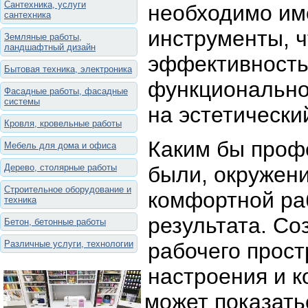
Сантехника, услуги
необходимо им
сантехника
инструменты, ч
Земляные работы,
ландшафтный дизайн
эффективность
Бытовая техника, электроника
функционально
Фасадные работы, фасадные
системы
на эстетически
Кровля, кровельные работы
Каким бы проф
Мебель для дома и офиса
Дерево, столярные работы
были, окружен
Строительное оборудование и
комфортной ра
техника
результата. Со
Бетон, бетонные работы
Различные услуги, технологии
рабочего прос
настроения и к
может показатьс