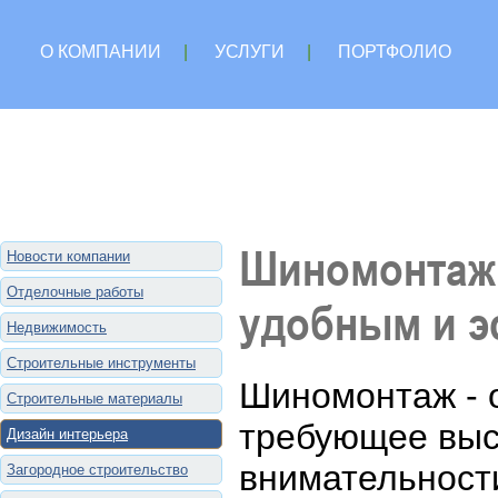
О КОМПАНИИ
|
УСЛУГИ
|
ПОРТФОЛИО
Шиномонтаж:
Новости компании
Отделочные работы
удобным и э
Недвижимость
Строительные инструменты
Шиномонтаж - о
Строительные материалы
требующее выс
Дизайн интерьера
внимательност
Загородное строительство