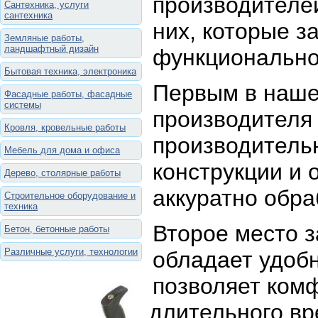
производителей
Сантехника, услуги
сантехника
них, которые з
Земляные работы,
ландшафтный дизайн
функционально
Бытовая техника, электроника
Первым в нашем
Фасадные работы, фасадные
системы
производителя 
Кровля, кровельные работы
производитель
Мебель для дома и офиса
конструкции и 
Дерево, столярные работы
аккуратно обр
Строительное оборудование и
техника
Второе место з
Бетон, бетонные работы
Различные услуги, технологии
обладает удобн
позволяет комф
длительного вр