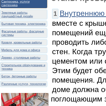
Сантехника, услуги
сантехника
Внутреннюю
Земляные работы,
ландшафтный дизайн
вместе с крыш
Бытовая техника, электроника
помещений еще
Фасадные работы, фасадные
системы
проводить либ
Кровля, кровельные работы
стен. Когда тр
Мебель для дома и офиса
Дерево, столярные работы
цементом или 
Строительное оборудование и
Этим будет об
техника
Бетон, бетонные работы
помещения. Дл
Различные услуги, технологии
доме должна о
поглощающим з