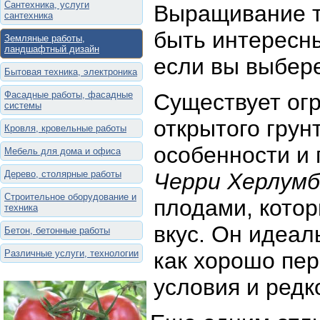
Сантехника, услуги
Выращивание т
сантехника
быть интересн
Земляные работы,
ландшафтный дизайн
если вы выбере
Бытовая техника, электроника
Фасадные работы, фасадные
Существует ог
системы
открытого грун
Кровля, кровельные работы
особенности и 
Мебель для дома и офиса
Дерево, столярные работы
Черри Херлумб
Строительное оборудование и
плодами, котор
техника
вкус. Он идеал
Бетон, бетонные работы
Различные услуги, технологии
как хорошо пе
условия и редк