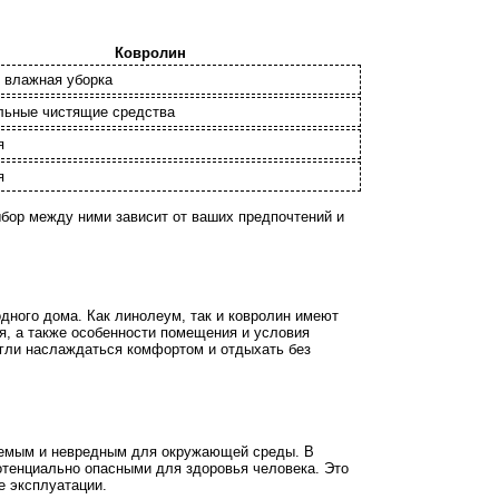
Ковролин
 влажная уборка
льные чистящие средства
я
я
ыбор между ними зависит от ваших предпочтений и
дного дома. Как линолеум, так и ковролин имеют
я, а также особенности помещения и условия
огли наслаждаться комфортом и отдыхать без
гаемым и невредным для окружающей среды. В
отенциально опасными для здоровья человека. Это
е эксплуатации.