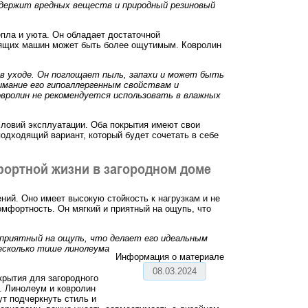
держит вредных веществ и природный резиновый
епла и уюта. Он обладает достаточной
одящих машин может быть более ощутимым. Ковролин
в уходе. Он поглощает пыль, запахи и может быть
имание его гипоаллергенным свойствам и
вролин не рекомендуется использовать в влажных
словий эксплуатации. Оба покрытия имеют свои
одходящий вариант, который будет сочетать в себе
фортной жизни в загородном доме
ний. Оно имеет высокую стойкость к нагрузкам и не
мфортность. Он мягкий и приятный на ощупь, что
 приятный на ощупь, что делает его идеальным
есколько тише линолеума
Информация о материале
08.03.2024
крытия для загородного
. Линолеум и ковролин
ут подчеркнуть стиль и