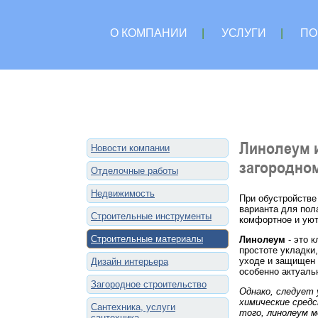
О КОМПАНИИ
|
УСЛУГИ
|
ПО
Линолеум 
Новости компании
загородно
Отделочные работы
Недвижимость
При обустройстве
варианта для пол
Строительные инструменты
комфортное и уют
Строительные материалы
Линолеум
- это 
простоте укладки,
уходе и защищен 
Дизайн интерьера
особенно актуаль
Загородное строительство
Однако, следует
химические сред
Сантехника, услуги
того, линолеум 
сантехника