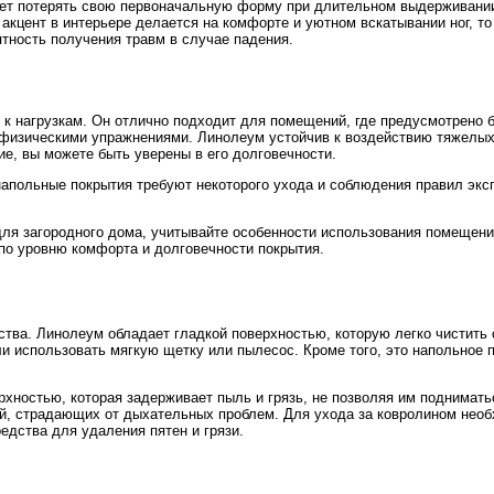
ет потерять свою первоначальную форму при длительном выдерживании 
акцент в интерьере делается на комфорте и уютном вскатывании ног, т
ятность получения травм в случае падения.
к нагрузкам. Он отлично подходит для помещений, где предусмотрено 
 физическими упражнениями. Линолеум устойчив к воздействию тяжелых
е, вы можете быть уверены в его долговечности.
апольные покрытия требуют некоторого ухода и соблюдения правил эксп
ля загородного дома, учитывайте особенности использования помещений
 по уровню комфорта и долговечности покрытия.
тва. Линолеум обладает гладкой поверхностью, которую легко чистить 
ли использовать мягкую щетку или пылесос. Кроме того, это напольное 
рхностью, которая задерживает пыль и грязь, не позволяя им подниматьс
й, страдающих от дыхательных проблем. Для ухода за ковролином нео
едства для удаления пятен и грязи.