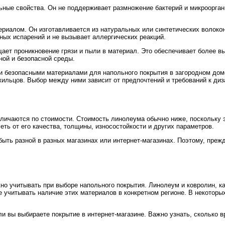
ные свойства. Он не поддерживает размножение бактерий и микрооргани
риалом. Он изготавливается из натуральных или синтетических волокон
ных испарений и не вызывает аллергических реакций.
ет проникновение грязи и пыли в материал. Это обеспечивает более вы
ой и безопасной среды.
ки безопасными материалами для напольного покрытия в загородном дом
жильцов. Выбор между ними зависит от предпочтений и требований к диз
отличаются по стоимости. Стоимость линолеума обычно ниже, поскольку 
еть от его качества, толщины, износостойкости и других параметров.
быть разной в разных магазинах или интернет-магазинах. Поэтому, преж
но учитывать при выборе напольного покрытия. Линолеум и ковролин, к
же учитывать наличие этих материалов в конкретном регионе. В некотор
ли вы выбираете покрытие в интернет-магазине. Важно узнать, сколько в