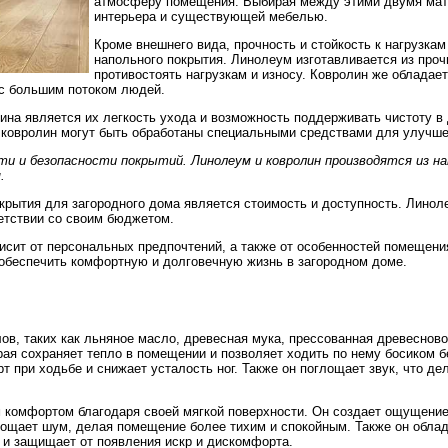
атмосферу помещения. Выбирая между этими двумя мате
интерьера и существующей мебелью.
Кроме внешнего вида, прочность и стойкость к нагрузк
напольного покрытия. Линолеум изготавливается из проч
противостоять нагрузкам и износу. Ковролин же обладает
с большим потоком людей.
на является их легкость ухода и возможность поддерживать чистоту в 
 ковролин могут быть обработаны специальными средствами для улучшен
сти и безопасности покрытий. Линолеум и ковролин производятся из 
.
рытия для загородного дома является стоимость и доступность. Линол
ветствии со своим бюджетом.
исит от персональных предпочтений, а также от особенностей помещени
обеспечить комфортную и долговечную жизнь в загородном доме.
ов, таких как льняное масло, древесная мука, прессованная древеснов
рая сохраняет тепло в помещении и позволяет ходить по нему босиком б
 при ходьбе и снижает усталость ног. Также он поглощает звук, что д
 комфортом благодаря своей мягкой поверхности. Он создает ощущение 
лощает шум, делая помещение более тихим и спокойным. Также он облад
 и защищает от появления искр и дискомфорта.