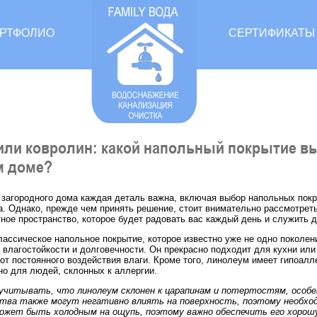
РТФОЛИО
СЕРТИФИКАТЫ
или ковролин: какой напольный покрытие в
м доме?
 загородного дома каждая деталь важна, включая выбор напольных покр
а. Однако, прежде чем принять решение, стоит внимательно рассмотрет
ное пространство, которое будет радовать вас каждый день и служить д
классическое напольное покрытие, которое известно уже не одно поколе
 влагостойкости и долговечности. Он прекрасно подходит для кухни или
от постоянного воздействия влаги. Кроме того, линолеум имеет гипоалл
но для людей, склонных к аллергии.
 учитывать, что линолеум склонен к царапинам и потертостям, особе
ства также могут негативно влиять на поверхность, поэтому необход
может быть холодным на ощупь, поэтому важно обеспечить его хорошу