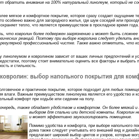
т обратить внимание на 100% натуральный линолеум, который не со
олее мягкое и комфортное покрытие, которое сразу создает ощущение т
что особенно важно для загородного жилья, где шум соседей или прох
сохраняет тепло, что является преимуществом в прохладное время года.
ь, что ковролин более подвержен загрязнению и может быть сложнее 
гических реакций. Поэтому при выборе ковролина следует уделить вн
 регулярной профессиональной чистке. Также важно отметить, что ко
у линолеумом и ковролином зависит от ваших личных предпочтений и у
едостатки, поэтому стоит внимательно оценить все факторы и выбрать п
ность и стильность.
 ковролин: выбор напольного покрытия для ком
долговечное и практичное покрытие, которое подходит для любых помеще
ия влаги. Важным преимуществом линолеума является его удобство и ко
ельный комфорт при ходьбе или сидении на полу.
 очередь, также обладает удобством и комфортом. Он более мягкий и
выбором для спальни или детской комнаты. Ковролин н
и может эффективно звукоизолировать помещение.
Помимо удобства и комфорта, при выборе напольного по
дома также следует учитывать его внешний вид и дизайн
предлагают широкий выбор цветов и узоров, которые мог