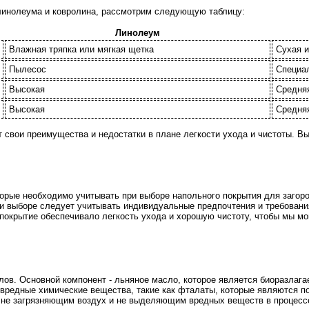
 линолеума и ковролина, рассмотрим следующую таблицу:
Линолеум
Влажная тряпка или мягкая щетка
Сухая и
Пылесос
Специа
Высокая
Средня
Высокая
Средня
т свои преимущества и недостатки в плане легкости ухода и чистоты. В
торые необходимо учитывать при выборе напольного покрытия для загоро
ри выборе следует учитывать индивидуальные предпочтения и требовани
 покрытие обеспечивало легкость ухода и хорошую чистоту, чтобы мы м
лов. Основной компонент - льняное масло, которое является биоразла
вредные химические вещества, такие как фталаты, которые являются п
 не загрязняющим воздух и не выделяющим вредных веществ в процесс