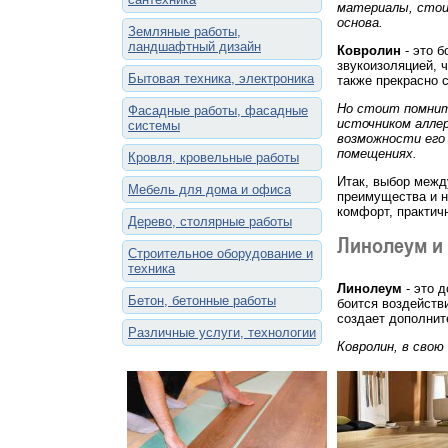
материалы, стои
основа.
Земляные работы,
ландшафтный дизайн
Ковролин
- это б
звукоизоляцией, 
Бытовая техника, электроника
также прекрасно 
Но стоит помнит
Фасадные работы, фасадные
источником аллер
системы
возможности его
помещениях.
Кровля, кровельные работы
Итак, выбор межд
Мебель для дома и офиса
преимущества и н
комфорт, практич
Дерево, столярные работы
Линолеум и
Строительное оборудование и
техника
Линолеум
- это 
Бетон, бетонные работы
боится воздейств
создает дополнит
Различные услуги, технологии
Ковролин, в свою