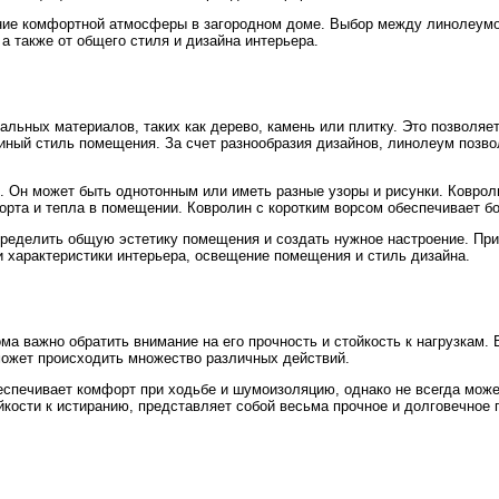
ание комфортной атмосферы в загородном доме. Выбор между линолеумо
а также от общего стиля и дизайна интерьера.
ьных материалов, таких как дерево, камень или плитку. Это позволяет
диный стиль помещения. За счет разнообразия дизайнов, линолеум поз
. Он может быть однотонным или иметь разные узоры и рисунки. Коврол
рта и тепла в помещении. Ковролин с коротким ворсом обеспечивает бо
пределить общую эстетику помещения и создать нужное настроение. Пр
и характеристики интерьера, освещение помещения и стиль дизайна.
ма важно обратить внимание на его прочность и стойкость к нагрузкам.
 может происходить множество различных действий.
беспечивает комфорт при ходьбе и шумоизоляцию, однако не всегда може
ости к истиранию, представляет собой весьма прочное и долговечное по