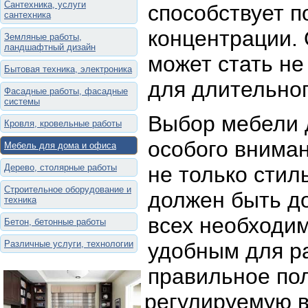
Сантехника, услуги
способствует 
сантехника
концентрации. 
Земляные работы,
ландшафтный дизайн
может стать не
Бытовая техника, электроника
для длительно
Фасадные работы, фасадные
системы
Выбор мебели д
Кровля, кровельные работы
особого внима
Мебель для дома и офиса
Дерево, столярные работы
не только стил
Строительное оборудование и
должен быть д
техника
всех необходим
Бетон, бетонные работы
Различные услуги, технологии
удобным для р
правильное по
регулируемую в