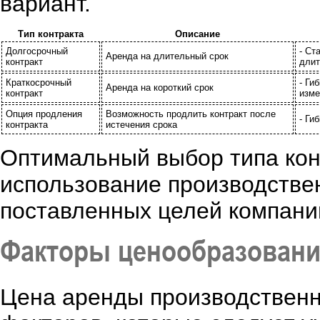
вариант.
Тип контракта
Описание
Долгосрочный
- Ст
Аренда на длительный срок
контракт
длит
Краткосрочный
- Ги
Аренда на короткий срок
контракт
изме
Опция продления
Возможность продлить контракт после
- Ги
контракта
истечения срока
Оптимальный выбор типа кон
использование производстве
поставленных целей компани
Факторы ценообразован
Цена аренды производственн