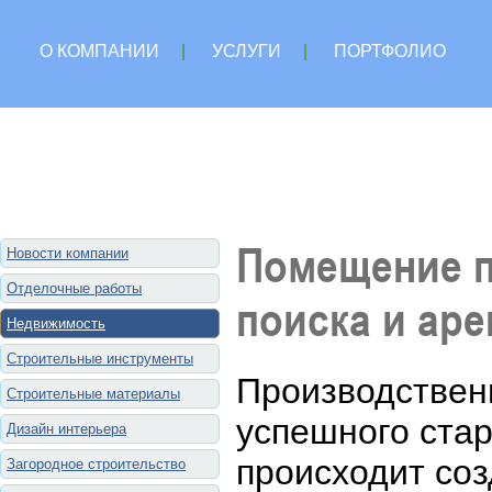
О КОМПАНИИ
|
УСЛУГИ
|
ПОРТФОЛИО
Помещение п
Новости компании
Отделочные работы
поиска и ар
Недвижимость
Строительные инструменты
Производствен
Строительные материалы
успешного стар
Дизайн интерьера
происходит со
Загородное строительство