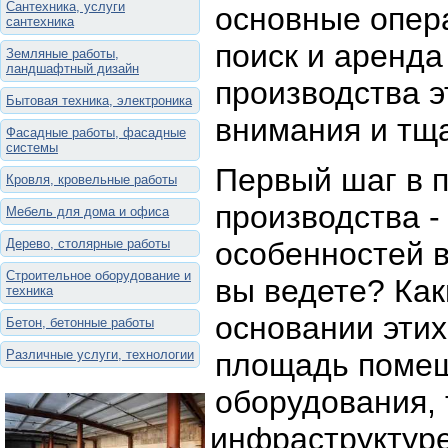
Сантехника, услуги
основные опер
сантехника
поиск и аренд
Земляные работы,
ландшафтный дизайн
производства э
Бытовая техника, электроника
внимания и тща
Фасадные работы, фасадные
системы
Первый шаг в 
Кровля, кровельные работы
производства -
Мебель для дома и офиса
Дерево, столярные работы
особенностей в
Строительное оборудование и
вы ведете? Как
техника
основании эти
Бетон, бетонные работы
Различные услуги, технологии
площадь помещ
оборудования,
инфраструктуре