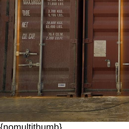
{nomultithumb}