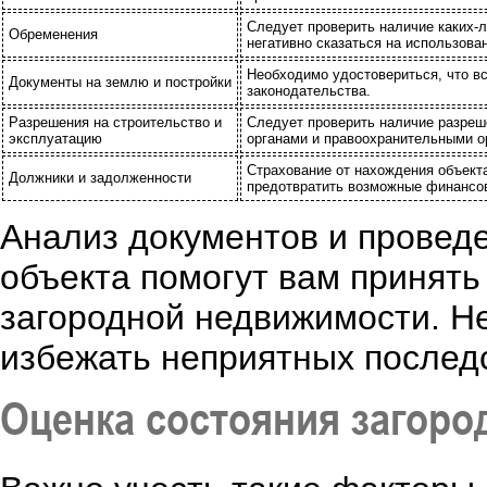
Следует проверить наличие каких-ли
Обременения
негативно сказаться на использова
Необходимо удостовериться, что вс
Документы на землю и постройки
законодательства.
Разрешения на строительство и
Следует проверить наличие разреш
эксплуатацию
органами и правоохранительными о
Страхование от нахождения объект
Должники и задолженности
предотвратить возможные финансов
Анализ документов и провед
объекта помогут вам принят
загородной недвижимости. Не
избежать неприятных послед
Оценка состояния загоро