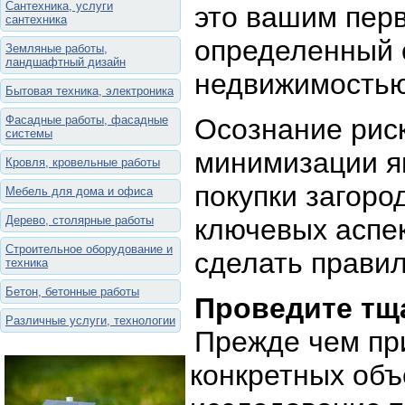
Сантехника, услуги
это вашим пер
сантехника
определенный о
Земляные работы,
ландшафтный дизайн
недвижимостью
Бытовая техника, электроника
Фасадные работы, фасадные
Осознание рис
системы
минимизации я
Кровля, кровельные работы
покупки загоро
Мебель для дома и офиса
Дерево, столярные работы
ключевых аспек
Строительное оборудование и
сделать прави
техника
Бетон, бетонные работы
Проведите тщ
Различные услуги, технологии
Прежде чем при
конкретных объ