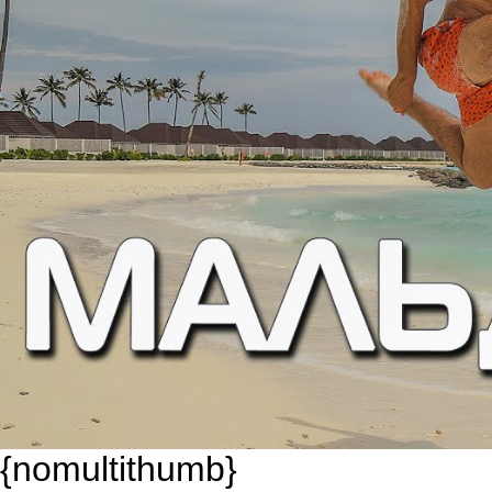
{nomultithumb}