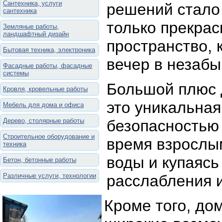
Сантехника, услуги
решений стало 
сантехника
только прекрас
Земляные работы,
ландшафтный дизайн
пространство, 
Бытовая техника, электроника
вечер в незаб
Фасадные работы, фасадные
системы
Большой плюс д
Кровля, кровельные работы
это уникальна
Мебель для дома и офиса
Дерево, столярные работы
безопасностью 
Строительное оборудование и
время взрослы
техника
воды и купаяс
Бетон, бетонные работы
Различные услуги, технологии
расслабления 
Кроме того, до