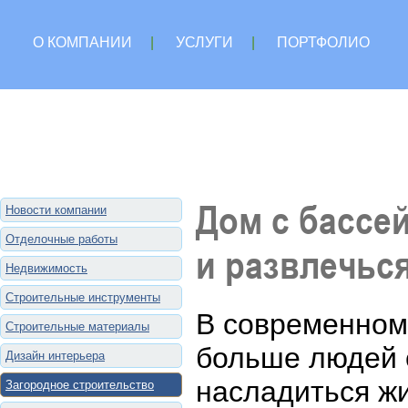
О КОМПАНИИ
|
УСЛУГИ
|
ПОРТФОЛИО
Дом с бассе
Новости компании
Отделочные работы
и развлечьс
Недвижимость
Строительные инструменты
В современном 
Строительные материалы
больше людей 
Дизайн интерьера
насладиться ж
Загородное строительство