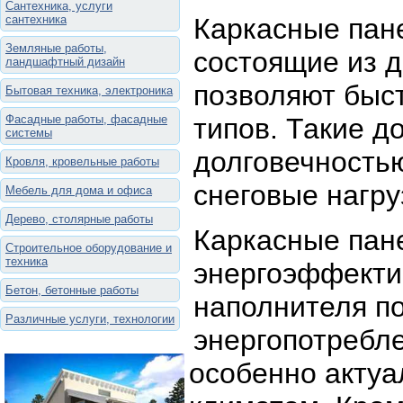
Сантехника, услуги
сантехника
Каркасные пане
Земляные работы,
состоящие из д
ландшафтный дизайн
позволяют быст
Бытовая техника, электроника
Фасадные работы, фасадные
типов. Такие д
системы
долговечностью
Кровля, кровельные работы
снеговые нагру
Мебель для дома и офиса
Дерево, столярные работы
Каркасные пан
Строительное оборудование и
техника
энергоэффекти
Бетон, бетонные работы
наполнителя по
Различные услуги, технологии
энергопотребле
особенно актуа