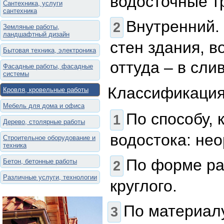
водосточные тр
Сантехника, услуги
сантехника
Внутренний.
Земляные работы,
ландшафтный дизайн
стен здания, в
Бытовая техника, электроника
оттуда – в слив
Фасадные работы, фасадные
системы
Классификация
Кровля, кровельные работы
Мебель для дома и офиса
По способу,
Дерево, столярные работы
водостока: нео
Строительное оборудование и
техника
По форме ра
Бетон, бетонные работы
Различные услуги, технологии
круглого.
По материалу