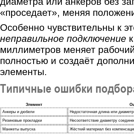
диаметра или анкеров без за
«проседает», меняя положени
Особенно чувствительны к это
неправильное подключение
к
миллиметров меняет рабочий 
полностью и создаёт дополн
элементы.
Типичные ошибки подбор
Элемент
О
Анкеры и дюбели
Недостаточная длина или диаметр
Резиновые прокладки
Несоответствие диаметру соедине
Манжеты выпуска
Жёсткий материал без компенсац