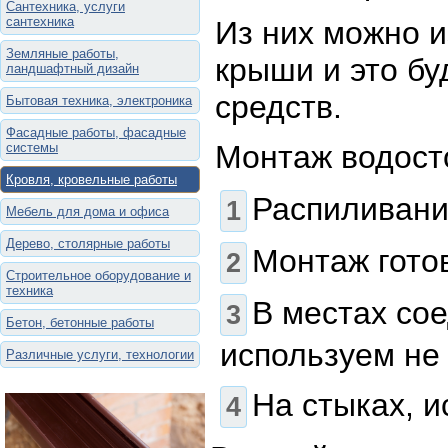
Сантехника, услуги
сантехника
Из них можно 
Земляные работы,
крыши и это б
ландшафтный дизайн
средств.
Бытовая техника, электроника
Фасадные работы, фасадные
Монтаж водост
системы
Кровля, кровельные работы
Распиливани
Мебель для дома и офиса
Дерево, столярные работы
Монтаж гото
Строительное оборудование и
техника
В местах со
Бетон, бетонные работы
используем не
Различные услуги, технологии
На стыках, 