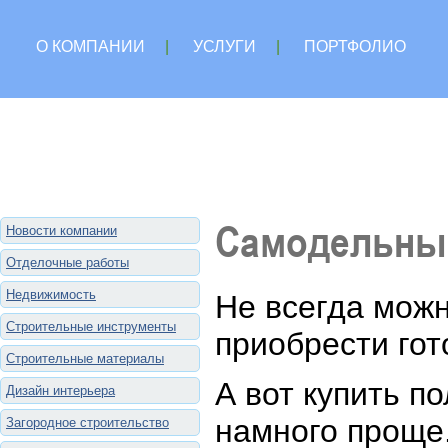
О КОМПАНИИ
|
УСЛУГИ
|
ПОРТФОЛИО
Самодельный
Новости компании
Отделочные работы
Недвижимость
Не всегда можн
Строительные инструменты
приобрести гот
Строительные материалы
А вот купить п
Дизайн интерьера
намного проще
Загородное строительство