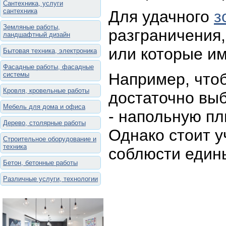
Сантехника, услуги
сантехника
Для удачного
з
Земляные работы,
разграничения,
ландшафтный дизайн
или которые им
Бытовая техника, электроника
Фасадные работы, фасадные
Например, чтоб
системы
Кровля, кровельные работы
достаточно выб
Мебель для дома и офиса
- напольную пл
Дерево, столярные работы
Однако стоит у
Строительное оборудование и
техника
соблюсти един
Бетон, бетонные работы
Различные услуги, технологии