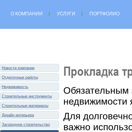
О КОМПАНИИ
|
УСЛУГИ
|
ПОРТФОЛИО
Прокладка т
Новости компании
Отделочные работы
Недвижимость
Обязательным 
Строительные инструменты
недвижимости 
Строительные материалы
Для долговечн
Дизайн интерьера
важно использ
Загородное строительство