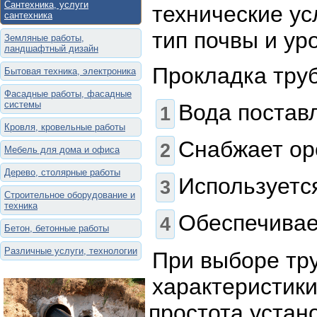
Сантехника, услуги
технические ус
сантехника
тип почвы и ур
Земляные работы,
ландшафтный дизайн
Прокладка труб
Бытовая техника, электроника
Фасадные работы, фасадные
системы
Вода постав
Кровля, кровельные работы
Снабжает ор
Мебель для дома и офиса
Дерево, столярные работы
Используетс
Строительное оборудование и
техника
Обеспечивае
Бетон, бетонные работы
Различные услуги, технологии
При выборе тру
характеристики
простота устан