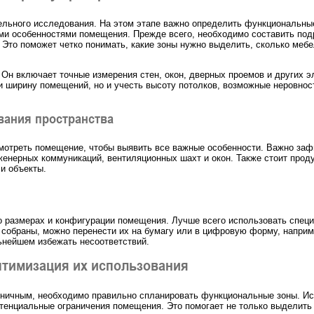
ельного исследования. На этом этапе важно определить функциональные
ми особенностями помещения. Прежде всего, необходимо составить подр
 Это поможет четко понимать, какие зоны нужно выделить, сколько меб
Он включает точные измерения стен, окон, дверных проемов и других э
и ширину помещений, но и учесть высоту потолков, возможные неровнос
вания пространства
отреть помещение, чтобы выявить все важные особенности. Важно зафи
енерных коммуникаций, вентиляционных шахт и окон. Также стоит проду
и объекты.
 размерах и конфигурации помещения. Лучше всего использовать специ
е собраны, можно перенести их на бумагу или в цифровую форму, напри
ьнейшем избежать несоответствий.
птимизация их использования
оничным, необходимо правильно спланировать функциональные зоны. Ис
отенциальные ограничения помещения. Это помогает не только выделить 