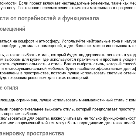
стоимости. Если проект включает нестандартные элементы, такие как ме
кую цену. Постоянное пересмотрение стоимости материалов в процессе 
сти от потребностей и функционала
помещений
ваться на комфорт и атмосферу. Используйте нейтральные тона и натур
 подойдет для малых помещений, а для больших можно использовать эл
, а также выбрать стиль, который будет поддерживать легкость в уход
ым выбором для кухни, где используются практичные и простые в уходе
тать функциональность и стиль. Важно выбрать стиль, который способс
и и многофункциональной мебелью будет наиболее эффективным для о
граничены в пространстве, поэтому лучше использовать светлые оттенк
 будет хорошим решением для таких помещений.
е стиля
лощадь ограничена, лучше использовать минималистичный стиль с ком
ьми предпочтительнее выбирать стиль, который предполагает простоту 
ть хорошим выбором.
ользоваться для работы, важно учитывать не только функциональность
изм или современный хай-тек могут быть подходящими для таких целей.
ланировку пространства