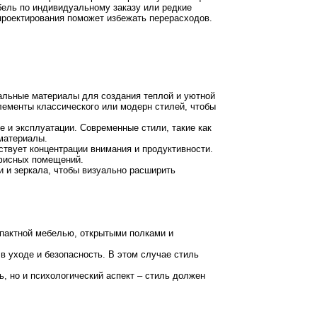
бель по индивидуальному заказу или редкие
проектирования поможет избежать перерасходов.
альные материалы для создания теплой и уютной
ементы классического или модерн стилей, чтобы
е и эксплуатации. Современные стили, такие как
 материалы.
твует концентрации внимания и продуктивности.
фисных помещений.
и и зеркала, чтобы визуально расширить
пактной мебелью, открытыми полками и
в уходе и безопасность. В этом случае стиль
, но и психологический аспект – стиль должен