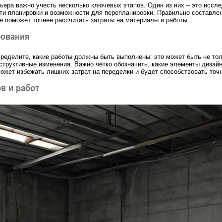
ьера важно учесть несколько ключевых этапов. Один из них – это иссле
ти планировки и возможности для перепланировки. Правильно составле
е поможет точнее рассчитать затраты на материалы и работы.
рования
пределите, какие работы должны быть выполнены: это может быть не то
труктивные изменения. Важно чётко обозначить, какие элементы дизайна
может избежать лишних затрат на переделки и будет способствовать то
в и работ