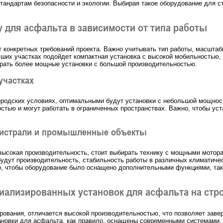
тандартам безопасности и экологии. Выбирая такое оборудование для ст
 для асфальта в зависимости от типа работы
 конкретных требований проекта. Важно учитывать тип работы, масштаб
ших участках подойдет компактная установка с высокой мобильностью, 
брать более мощные установки с большой производительностью.
участках
городских условиях, оптимальными будут установки с небольшой мощно
тью и могут работать в ограниченных пространствах. Важно, чтобы уст
гистрали и промышленные объекты
 высокая производительность, стоит выбирать технику с мощными мотор
удут производительность, стабильность работы в различных климатиче
о, чтобы оборудование было оснащено дополнительными функциями, так
иализированных установок для асфальта на стр
рования, отличается высокой производительностью, что позволяет заве
новки для асфальта, как правило, оснащены современными системами, 