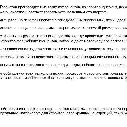
Газобетон производится из таких компонентов, как портландцемент, пес
кого качества и соответствовать установленным стандартам.
ья тщательно перемешиваются в определенных пропорциях, чтобы дости
ружается в специальные формы, которые имеют желаемый размер и форм
ия формы погружают в специальную комору, где происходит удаление ж
множество мельчайших пузырьков, которые дают материалу его легкость
разования блоки выдерживаются в специальных условиях, чтобы полнос
ные блоки режутся на необходимые размеры с помощью специального об
аковываются и отправляются на склад для дальнейшего использования в
т соблюдения всех технологических процессов и строгого контроля каче
лговечность газобетонных блоков, а следовательно, и качественное стр
бетона является его легкость. Так как материал изготавливается из по
 идеальным материалом для строительства крупных конструкций, таких к