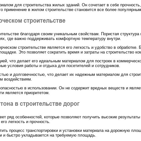
риалом для строительства жилых зданий. Он сочетает в себе прочность,
го применение в жилом строительстве становится все более популярным
рческом строительстве
ительстве благодаря своим уникальным свойствам. Пористая структура
ях, где важно поддерживать комфортную температуру внутри.
ческом строительстве является его легкость и удобство в обработке. Б
лощадке. Это позволяет сократить время и затраты на строительство ко
цией, что делает его идеальным материалом для построек в коммерческ
ные условия работы и отдыха для посетителей и сотрудников.
стью и долговечностью, что делает их надежным материалом для строи
им воздействиям.
езопасностью в использовании. Он не содержит вредных веществ и явля
ти является приоритетом.
тона в строительстве дорог
меет ряд особенностей, которые позволяют получить высокие результаты
его легкость и прочность.
ить процесс транспортировки и установки материала на дорожную площ
и и быстро укладывается на требуемую площадь.