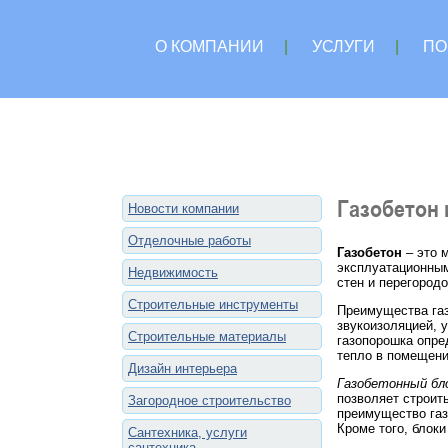
О КОМПАНИИ
|
УСЛУГИ
|
ПО
Газобетон 
Новости компании
Отделочные работы
Газобетон
– это 
эксплуатационным
Недвижимость
стен и перегород
Строительные инструменты
Преимущества газ
звукоизоляцией, 
Строительные материалы
газопорошка опре
тепло в помещени
Дизайн интерьера
Газобетонный бл
позволяет строить
Загородное строительство
преимущество газ
Кроме того, блок
Сантехника, услуги
сантехника