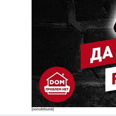
{nomultithumb}