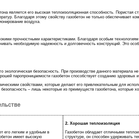
она является его высокая теплоизоляционная способность. Пористая ст
ратур. Благодаря этому свойству газобетон не только обеспечивает ко
ционирование воздуха.
сокими прочностными характеристиками. Благодаря особым технологиям 
чивать необходимую надежность и долговечность конструкций. Это особ
его экологическая безопасность. При производстве данного материала н
хорошей паропроницаемости газобетон способствует созданию здоровых 
зическими свойствами, которые делают его привлекательным для испол
я безопасность – лишь некоторые из преимуществ газобетона, которые х
ельстве
2. Хорошая теплоизоляция
ет его легким и удобным в
Газобетон обладает отличными тепло
зобетон имеет высокую
структуре, он способен удерживать те