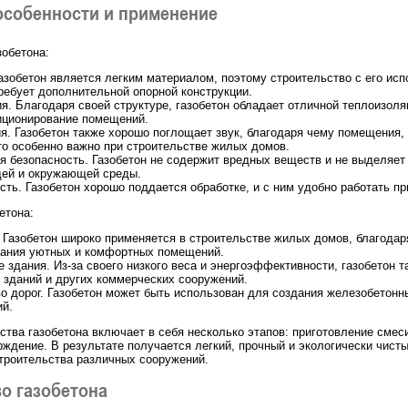
особенности и применение
обетона:
Газобетон является легким материалом, поэтому строительство с его ис
ребует дополнительной опорной конструкции.
я. Благодаря своей структуре, газобетон обладает отличной теплоизоля
иционирование помещений.
я. Газобетон также хорошо поглощает звук, благодаря чему помещения,
то особенно важно при строительстве жилых домов.
я безопасность. Газобетон не содержит вредных веществ и не выделяет
дей и окружающей среды.
сть. Газобетон хорошо поддается обработке, и с ним удобно работать пр
етона:
Газобетон широко применяется в строительстве жилых домов, благода
дания уютных и комфортных помещений.
 здания. Из-за своего низкого веса и энергоэффективности, газобетон т
 зданий и других коммерческих сооружений.
о дорог. Газобетон может быть использован для создания железобетонн
ий.
ства газобетона включает в себя несколько этапов: приготовление смеси
рждение. В результате получается легкий, прочный и экологически чист
троительства различных сооружений.
о газобетона