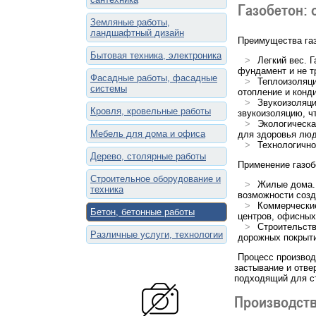
Газобетон: 
Земляные работы,
ландшафтный дизайн
Преимущества газ
Бытовая техника, электроника
Легкий вес. 
фундамент и не т
Фасадные работы, фасадные
Теплоизоляци
системы
отопление и конд
Звукоизоляци
Кровля, кровельные работы
звукоизоляцию, ч
Экологическа
Мебель для дома и офиса
для здоровья лю
Технологично
Дерево, столярные работы
Применение газоб
Строительное оборудование и
Жилые дома. 
техника
возможности соз
Коммерческие
Бетон, бетонные работы
центров, офисных
Строительств
Различные услуги, технологии
дорожных покрыт
Процесс производ
застывание и отве
подходящий для с
Производств