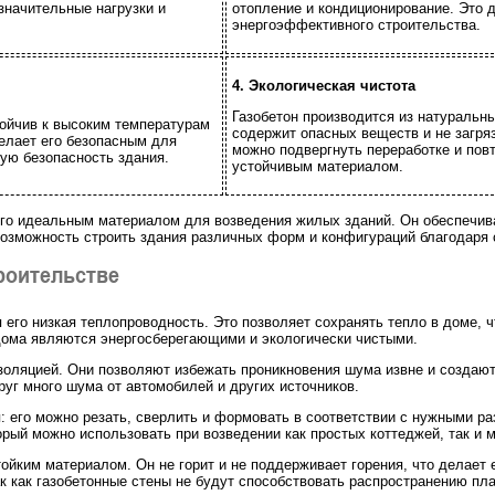
значительные нагрузки и
отопление и кондиционирование. Это 
энергоэффективного строительства.
4. Экологическая чистота
Газобетон производится из натуральны
тойчив к высоким температурам
содержит опасных веществ и не загря
делает его безопасным для
можно подвергнуть переработке и повт
ую безопасность здания.
устойчивым материалом.
го идеальным материалом для возведения жилых зданий. Он обеспечива
 возможность строить здания различных форм и конфигураций благодаря с
роительстве
его низкая теплопроводность. Это позволяет сохранять тепло в доме, ч
 дома являются энергосберегающими и экологически чистыми.
изоляцией. Они позволяют избежать проникновения шума извне и созда
руг много шума от автомобилей и других источников.
я: его можно резать, сверлить и формовать в соответствии с нужными р
рый можно использовать при возведении как простых коттеджей, так и
стойким материалом. Он не горит и не поддерживает горения, что делае
ак как газобетонные стены не будут способствовать распространению пл