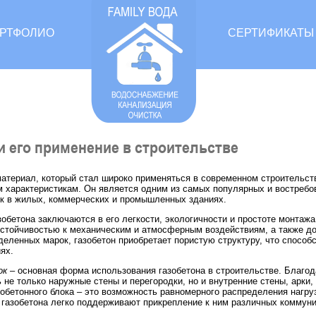
РТФОЛИО
СЕРТИФИКАТЫ
и его применение в строительстве
материал, который стал широко применяться в современном строительст
 характеристикам. Он является одним из самых популярных и востреб
ок в жилых, коммерческих и промышленных зданиях.
обетона заключаются в его легкости, экологичности и простоте монтажа
устойчивостью к механическим и атмосферным воздействиям, а также до
деленных марок, газобетон приобретает пористую структуру, что способс
ях.
ок
– основная форма использования газобетона в строительстве. Благод
 не только наружные стены и перегородки, но и внутренние стены, арки,
обетонного блока – это возможность равномерного распределения нагру
и газобетона легко поддерживают прикрепление к ним различных коммун