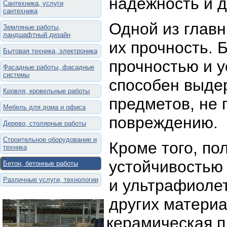
надежность и д
Сантехника, услуги
сантехника
Одной из главн
Земляные работы,
ландшафтный дизайн
их прочность. 
Бытовая техника, электроника
прочностью и у
Фасадные работы, фасадные
системы
способен выде
Кровля, кровельные работы
предметов, не
Мебель для дома и офиса
повреждению.
Дерево, столярные работы
Строительное оборудование и
Кроме того, по
техника
устойчивостью 
Бетон, бетонные работы
Различные услуги, технологии
и ультрафиолет
других материа
керамическая пл