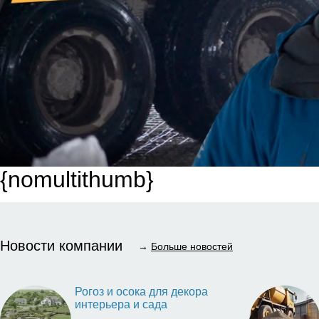
{nomultithumb}
Новости компании
→
Больше новостей
Рогоз и осока для декора
интерьера и сада