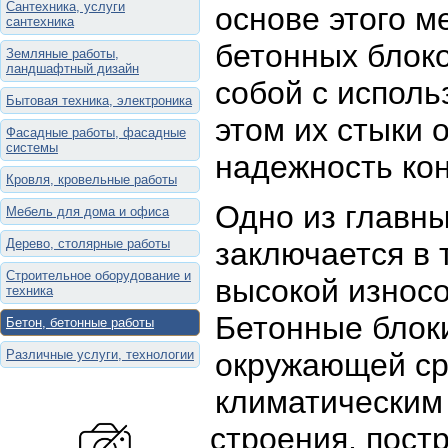
Сантехника, услуги
основе этого 
сантехника
бетонных блоко
Земляные работы,
ландшафтный дизайн
собой с испол
Бытовая техника, электроника
этом их стыки 
Фасадные работы, фасадные
системы
надежность кон
Кровля, кровельные работы
Одно из главн
Мебель для дома и офиса
Дерево, столярные работы
заключается в 
Строительное оборудование и
высокой износ
техника
Бетонные блок
Бетон, бетонные работы
Различные услуги, технологии
окружающей ср
климатическим 
строения, пост