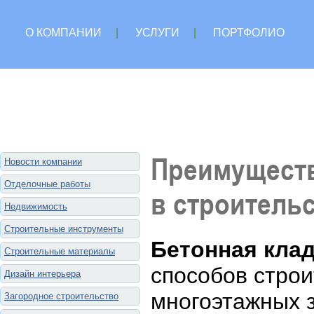
О КОМПАНИИ
|
УСЛУГИ
|
ПОРТФОЛИО
Преимуществ
Новости компании
Отделочные работы
в строитель
Недвижимость
Строительные инструменты
Бетонная кла
Строительные материалы
способов строи
Дизайн интерьера
многоэтажных з
Загородное строительство