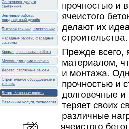
Сантехника, услуги
прочностью и 
сантехника
ячеистого бет
Земляные работы,
ландшафтный дизайн
делают их иде
Бытовая техника, электроника
строительства.
Фасадные работы, фасадные
системы
Прежде всего, 
Кровля, кровельные работы
материалом, чт
Мебель для дома и офиса
Дерево, столярные работы
и монтажа. Одн
Строительное оборудование и
прочностью и с
техника
долговечные и
Бетон, бетонные работы
Различные услуги, технологии
теряет своих с
различные нагр
ячеистого бето