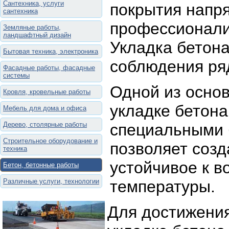
Сантехника, услуги
покрытия напря
сантехника
профессионализ
Земляные работы,
ландшафтный дизайн
Укладка бетона
Бытовая техника, электроника
соблюдения ря
Фасадные работы, фасадные
системы
Одной из основ
Кровля, кровельные работы
укладке бетона
Мебель для дома и офиса
Дерево, столярные работы
специальными 
Строительное оборудование и
позволяет созд
техника
устойчивое к в
Бетон, бетонные работы
Различные услуги, технологии
температуры.
Для достижения