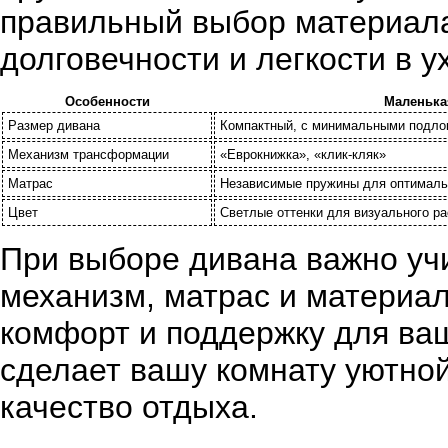
правильный выбор материала
долговечности и легкости в у
Особенности
Маленька
Размер дивана
Компактный, с минимальными подло
Механизм трансформации
«Еврокнижка», «клик-кляк»
Матрас
Независимые пружины для оптималь
Цвет
Светлые оттенки для визуального р
При выборе дивана важно учи
механизм, матрас и материал
комфорт и поддержку для ва
сделает вашу комнату уютной
качество отдыха.