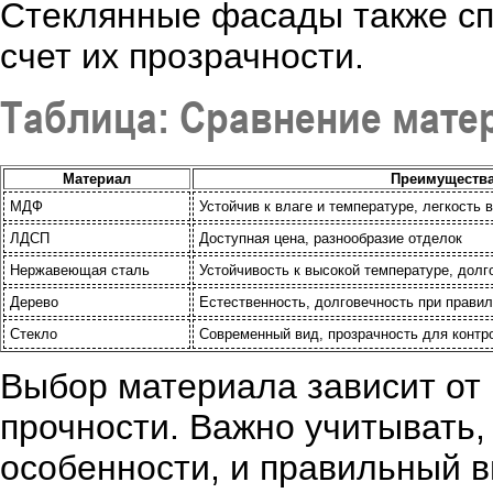
Стеклянные фасады также сп
счет их прозрачности.
Таблица: Сравнение матер
Материал
Преимуществ
МДФ
Устойчив к влаге и температуре, легкость 
ЛДСП
Доступная цена, разнообразие отделок
Нержавеющая сталь
Устойчивость к высокой температуре, долг
Дерево
Естественность, долговечность при правил
Стекло
Современный вид, прозрачность для контр
Выбор материала зависит от 
прочности. Важно учитывать,
особенности, и правильный в