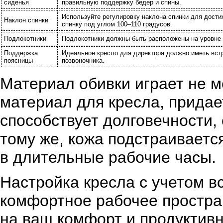
сиденья
правильную поддержку бедер и спины.
Используйте регулировку наклона спинки для дости
Наклон спинки
спинку под углом 100–110 градусов.
Подлокотники
Подлокотники должны быть расположены на уровне в
Поддержка
Идеальное кресло для директора должно иметь вст
поясницы
позвоночника.
Материал обивки играет не м
материал для кресла, придает
способствует долговечности,
тому же, кожа подстраиваетс
в длительные рабочие часы.
Настройка кресла с учетом в
комфортное рабочее простран
на ваш комфорт и продуктивн