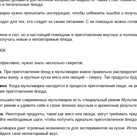
е и питательные блюда.
варки нужно прочитать инструкцию, чтобы избежать ошибок и получ
ходит для тех, кто следит за своим питанием. С ее помощью можно готов
мени и сил, но и настоящий помощник в приготовлении вкусных и полез
получать новые и неповторимые блюда.
ки
фективно, нужно знать несколько секретов:
в
. При приготовлении блюд в мультиварке важно правильно распределит
ны внизу, а крупные куски мяса или овощей – сверху. Так продукты буд
овки
. Когда мультиварка находится в процессе приготовления пищи, не 
мя приготовления блюда.
большинстве современных мультиварок есть специальный режим Мультик
т режим и удивите себя и своих близких вкусным и ароматным результа
ов
. Некоторые продукты, такие как мясо или овощи, могут требовать пр
яйте необходимые шаги, чтобы получить идеально приготовленное блюдо
ьтиварка дает огромные возможности для экспериментов на кухне. Испо
айдете свой неповторимый вкус.