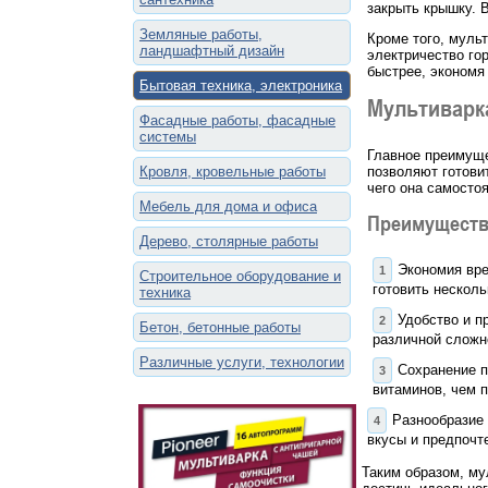
закрыть крышку. 
Земляные работы,
Кроме того, муль
ландшафтный дизайн
электричество го
быстрее, экономя
Бытовая техника, электроника
Мультиварка
Фасадные работы, фасадные
системы
Главное преимуще
Кровля, кровельные работы
позволяют готови
чего она самосто
Мебель для дома и офиса
Преимуществ
Дерево, столярные работы
Экономия вре
Строительное оборудование и
готовить несколь
техника
Удобство и п
Бетон, бетонные работы
различной сложн
Различные услуги, технологии
Сохранение п
витаминов, чем п
Разнообразие 
вкусы и предпочт
Таким образом, му