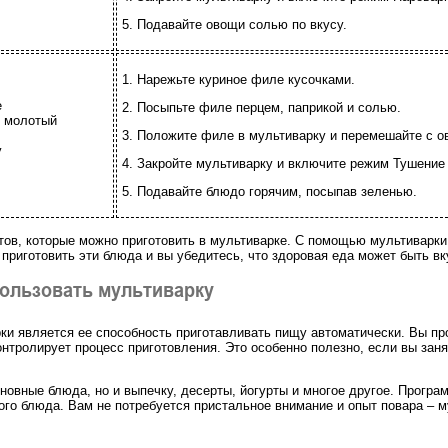
5. Подавайте овощи солью по вкусу.
1. Нарежьте куриное филе кусочками.
е
2. Посыпьте филе перцем, паприкой и солью.
й молотый
3. Положите филе в мультиварку и перемешайте с 
у
4. Закройте мультиварку и включите режим Тушение 
5. Подавайте блюдо горячим, посыпав зеленью.
тов, которые можно приготовить в мультиварке. С помощью мультиварки
 приготовить эти блюда и вы убедитесь, что здоровая еда может быть вк
пользовать мультиварку
ки является ее способность приготавливать пищу автоматически. Вы пр
онтролирует процесс приготовления. Это особенно полезно, если вы зан
сновные блюда, но и выпечку, десерты, йогурты и многое другое. Прогр
го блюда. Вам не потребуется пристальное внимание и опыт повара – м