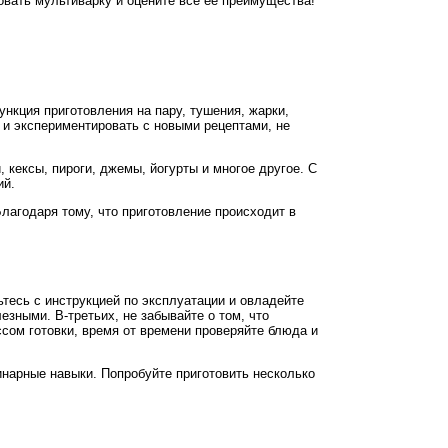
овать мультиварку и оцените все ее преимущества!
ункция приготовления на пару, тушения, жарки,
а и экспериментировать с новыми рецептами, не
 кексы, пироги, джемы, йогурты и многое другое. С
ий.
лагодаря тому, что приготовление происходит в
тесь с инструкцией по эксплуатации и овладейте
зными. В-третьих, не забывайте о том, что
ссом готовки, время от времени проверяйте блюда и
инарные навыки. Попробуйте приготовить несколько