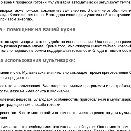
Во время процесса готовки мультиварка автоматически регулирует темпе
тиварка также поможет сэкономить вам энергию. В отличие от обычной п
раздо более эффективно. Благодаря изоляции и уникальной конструкции 
 при этом энергию.
 - помощник на вашей кухне
ство мультиварки - это ее удобство использования. Она оснащена раз
ть разнообразные блюда. Кроме того, мультиварка имеет таймер, которы
ятельно перейдет в режим поддержания готовности блюда в теплом сост
а использования мультиварки:
мени и сил. Мультиварка значительно сокращает время приготовления 
ко ингредиентов.
ростота использования. Благодаря различным программам и настройкам,
ости, даже не имея опыта в кулинарии.
олезных веществ. Благодаря особенностям приготовления в мультивар
ри традиционном способе готовки.
рецептов. В сети можно найти огромное количество рецептов для мульт
ения.
льтиварка - это необходимая техника на вашей кухне. Она поможет вам 