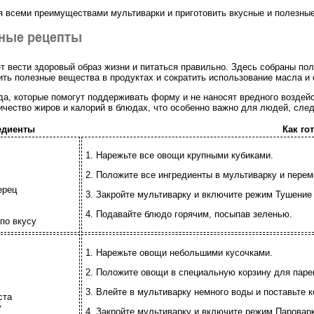
 всеми преимуществами мультиварки и приготовить вкусные и полезные
зные рецепты
т вести здоровый образ жизни и питаться правильно. Здесь собраны по
ть полезные вещества в продуктах и сократить использование масла и 
да, которые помогут поддерживать форму и не наносят вредного воздей
ичество жиров и калорий в блюдах, что особенно важно для людей, сле
едиенты
Как го
1. Нарежьте все овощи крупными кубиками.
2. Положите все ингредиенты в мультиварку и пере
ерец
3. Закройте мультиварку и включите режим Тушение 
4. Подавайте блюдо горячим, посыпав зеленью.
 по вкусу
1. Нарежьте овощи небольшими кусочками.
2. Положите овощи в специальную корзину для паре
3. Влейте в мультиварку немного воды и поставьте 
ста
у
4. Закройте мультиварку и включите режим Пароварк