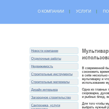
О КОМПАНИИ
|
УСЛУГИ
|
ПО
Мультивар
Новости компании
использов
Отделочные работы
Недвижимость
В современной бы
сэкономить время
Строительные инструменты
в себе несколько
мультиварку и чт
Строительные материалы
использованию му
Одна из главных 
Дизайн интерьера
скороварка, духо
и рыбных блюд, в
Загородное строительство
Для того чтобы м
Сантехника, услуги
выбрать нужный р
сантехника