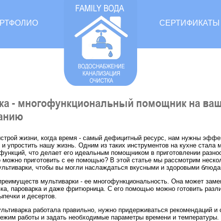
РТФОЛИО
СЕРТИФИКАТЫ
ка - многофункциональный помощник на ваше
анию
строй жизни, когда время - самый дефицитный ресурс, нам нужны эффе
 и упростить нашу жизнь. Одним из таких инструментов на кухне стала 
 функций, что делает его идеальным помощником в приготовлении разно
о можно приготовить с ее помощью? В этой статье мы рассмотрим неско
льтиварки, чтобы вы могли наслаждаться вкусными и здоровыми блюда
преимуществ мультиварки - ее многофункциональность. Она может замен
вка, пароварка и даже фритюрница. С его помощью можно готовить разли
ыпечки и десертов.
ультиварка работала правильно, нужно придерживаться рекомендаций и 
ежим работы и задать необходимые параметры времени и температуры.