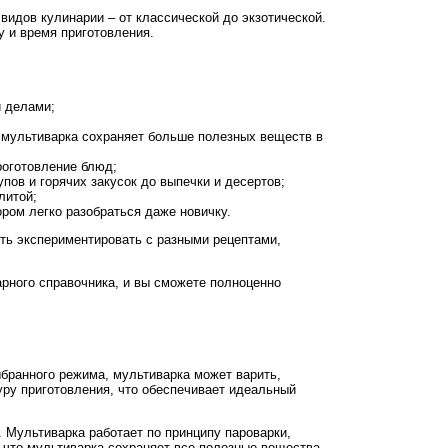
видов кулинарии – от классической до экзотической.
у и время приготовления.
и делами;
 мультиварка сохраняет больше полезных веществ в
роготовление блюд;
пов и горячих закусок до выпечки и десертов;
литой;
ром легко разобраться даже новичку.
ть экспериментировать с разными рецептами,
арного справочника, и вы сможете полноценно
бранного режима, мультиварка может варить,
уру приготовления, что обеспечивает идеальный
 Мультиварка работает по принципу пароварки,
 что мультиварка сохраняет все полезные вещества