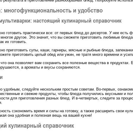
о результата в приготовлении разнообразных блюд. Попробуйте использ
: многофункциональность и удобство
мультиварки: настоящий кулинарный справочник
но готовить практически все: от первых блюд до десертов. У нее есть ф
и многое другое. Это значит, что вы сможете приготовить любимые блюд
ак их готовить.
но приготовить супы, каши, гарниры, мясные и рыбные блюда, запеканки,
жете приготовить целый обед или ужин, не тратя много времени и усил
что она позволяет вам сохранить все полезные вещества в продуктах. Б
зрушаются, а ароматы и вкусы сохраняются.
и
 удобным, следуйте нескольким простым советам. Во-первых, ознакомь
ественные и свежие продукты, чтобы блюда получились вкусными и поле
ости для приготовления разных блюд. И в-четвертых, следите за проце
я.
ность сэкономить время и силы на готовку, а также расширить свои кул
кая она удобная и полезная вещь на вашей кухне!
щий кулинарный справочник