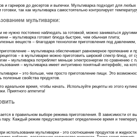
ов и гарниров до десертов и выпечки. Мультиварка подходит для любых 
 готовки, так как мультиварка самостоятельно контролирует температур
ьзованием мультиварки:
м не нужно постоянно наблюдать за готовкой, можно заниматься другим
ени – мультиварка готовит блюда быстрее, чем обычная плита;
лезных веществ – благодаря технологии приготовления под давлением,
риготовление – мультиварка обеспечивает равномерное пропекание и п
рецептов – в мультиварке можно приготовить широкий спектр блюд, от су
гии – мультиварка потребляет меньше электроэнергии по сравнению с п
льзования – мультиварка имеет интуитивно понятный интерфейс, на кото
ьтиварки – это больше, чем просто приготовление пищи. Это возможнос
ь полезные свойства продуктов.
то идеальное время, чтобы начать. Используйте рецепты из этого кулин
ки. Приятного аппетита!
овить
ается в правильном выборе режима приготовления. В зависимости от вы
на пару. Каждый режим предусматривает определенное время и температ
ри использовании мультиварки - это соотношение продуктов и жидкости.
димо добавить достаточное количество жидкости. Также стоит помнить,